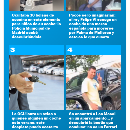
Ocultaba 30 bolsas de
Pocos se lo imaginarían:
cocaína en este elemento
el rey Felipe VI escoge un
para niños de su coche: la
coche de una marca
Policía Municipal de
española para moverse
Madrid acabó
por Palma de Mallorca y
descubriéndola
esto es lo que cuesta
3
4
La OCU lanza un aviso a
Se encontró a Leo Messi
quienes alquilen un coche
en un aparcamiento... y
este verano: este
descubrió la bestia que
despiste puede costarte
conduce: no es un Ferrari