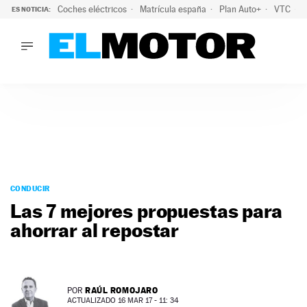
Coches eléctricos
Matrícula españa
Plan Auto+
VTC
ES NOTICIA:
LO ÚLTIMO
La Lista Blanca del Programa Auto+: todos los coches eléct
LO ÚLTIMO
La Lista Blanca del Programa Auto+: todos los coches eléctr
ACTUALIDAD
ELÉCTRICOS
CONDUCIR
PRUEBAS
Saltar
VIRALES
al
CONDUCIR
PODCAST
contenido
Las 7 mejores propuestas para
MOTOS
ahorrar al repostar
TECNOLOGÍA
SUPERCOCHES
MOTORTV
PREMIOS
RAÚL ROMOJARO
POR
SERVICIOS
ACTUALIZADO 16 MAR 17 - 11: 34