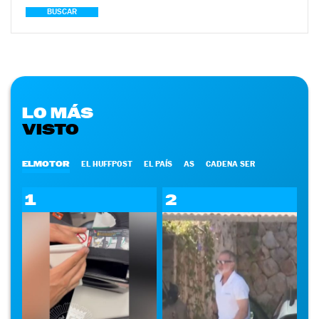
BUSCAR
LO MÁS
VISTO
ELMOTOR
EL HUFFPOST
EL PAÍS
AS
CADENA SER
1
2