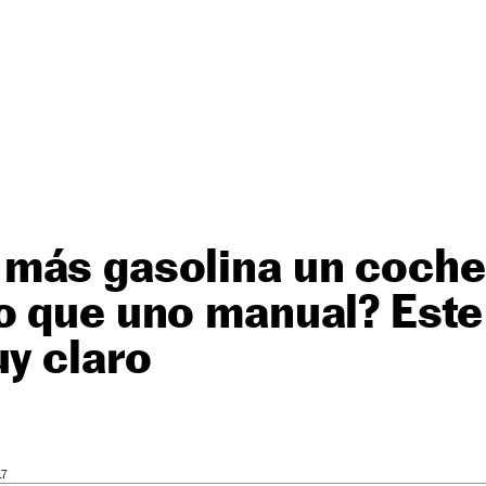
más gasolina un coche
o que uno manual? Est
uy claro
17