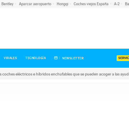
Bentley
Aparcar aeropuerto
Hongqi
Coches viejos España
A-2
Ba
SERVIC
VIRALES
TECNOLOGÍA
NEWSLETTER
s coches eléctricos e híbridos enchufables que se pueden acoger a las ayu
hes eléctricos e híbridos enchufables que se pueden acoger a la