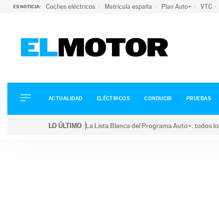
Coches eléctricos
Matrícula españa
Plan Auto+
VTC
ES NOTICIA:
ACTUALIDAD
ELÉCTRICOS
CONDUCIR
ACTUALIDAD
ELÉCTRICOS
CONDUCIR
PRUEBAS
PRUEBAS
Saltar
VIRALES
LO ÚLTIMO
La Lista Blanca del Programa Auto+: todos lo
al
PODCAST
LO ÚLTIMO
La Lista Blanca del Programa Auto+: todos los coc
contenido
MOTOS
TECNOLOGÍA
SUPERCOCHES
MOTORTV
PREMIOS
SERVICIOS