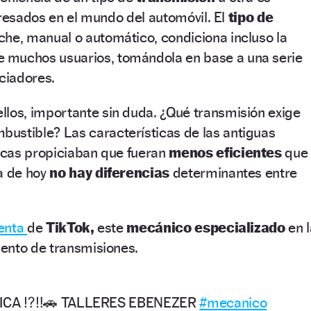
eresados en el mundo del automóvil. El
tipo de
che, manual o automático, condiciona incluso la
 muchos usuarios, tomándola en base a una serie
ciadores.
ellos, importante sin duda. ¿Qué transmisión exige
bustible? Las características de las antiguas
cas propiciaban que fueran
menos eficientes
que
a de hoy
no hay diferencias
determinantes entre
enta
de
TikTok,
este
mecánico especializado
en l
ento de transmisiones.
ICA ⁉️‼️🚗 TALLERES EBENEZER
#mecanico