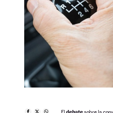
El
debate
sobre la con