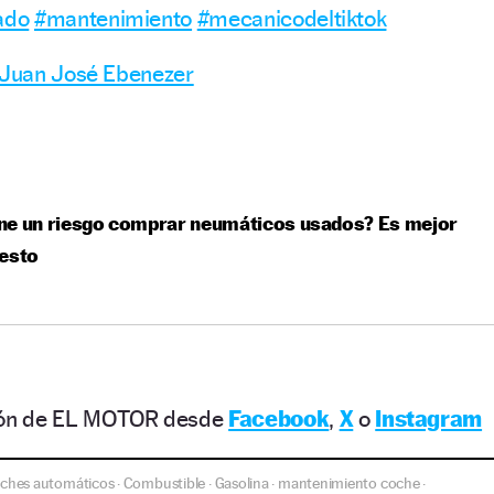
ado
#mantenimiento
#mecanicodeltiktok
– Juan José Ebenezer
ne un riesgo comprar neumáticos usados? Es mejor
 esto
ción de EL MOTOR desde
Facebook
,
X
o
Instagram
ches automáticos
Combustible
Gasolina
mantenimiento coche
·
·
·
·