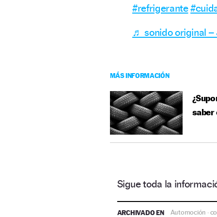
#refrigerante
#cuid
♬ sonido original 
MÁS INFORMACIÓN
¿Supo
saber
Sigue toda la informa
ARCHIVADO EN
Automoción
co
·