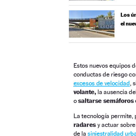
Los ún
el nue
Estos nuevos equipos d
conductas de riesgo con
excesos de velocidad
, 
volante,
la ausencia de
o
saltarse semáforos 
La tecnología permite, 
radares
y actuar sobr
de la
siniestralidad urb