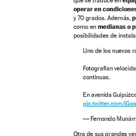
que se traduce en
equi
operar en condicione
y 70 grados. Además,
p
como en
medianas o p
posibilidades de instala
Uno de los nuevos r
Fotografían velocida
continuas.
En avenida Guipúzco
pic.twitter.com/IG
— Fernando Munárr
Otra de sus grandes ven