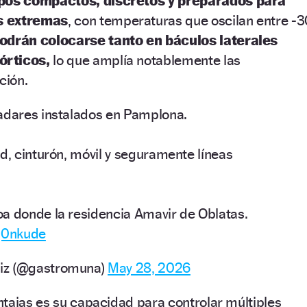
pos compactos, discretos y preparados para
s extremas
, con temperaturas que oscilan entre -
odrán colocarse tanto en báculos laterales
órticos,
lo que amplía notablemente las
ción.
adares instalados en Pamplona.
d, cinturón, móvil y seguramente líneas
a donde la residencia Amavir de Oblatas.
oq0nkude
iz (@gastromuna)
May 28, 2026
tajas es su capacidad para controlar múltiples