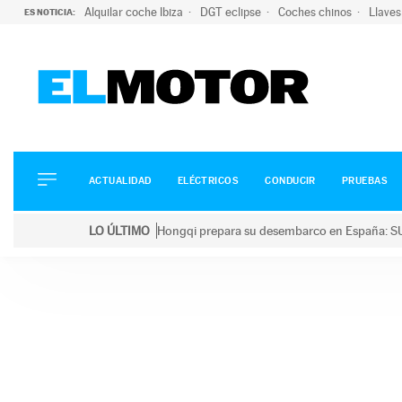
Alquilar coche Ibiza
DGT eclipse
Coches chinos
Llaves
ES NOTICIA:
ACTUALIDAD
ELÉCTRICOS
CONDUCIR
ACTUALIDAD
ELÉCTRICOS
CONDUCIR
PRUEBAS
PRUEBAS
Saltar
VIRALES
LO ÚLTIMO
Hongqi prepara su desembarco en España: SU
al
PODCAST
LO ÚLTIMO
Hongqi prepara su desembarco en España: SUV eléc
contenido
MOTOS
TECNOLOGÍA
SUPERCOCHES
MOTORTV
PREMIOS
SERVICIOS