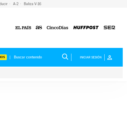
ducir
A-2
Baliza V-16
IOS
INICIAR SESIÓN
ium