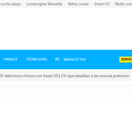
 coche playa
Lamborghini Revuelto
Niños coche
Smart #2
Multa con
SERVIC
VIRALES
TECNOLOGÍA
NEWSLETTER
V eléctricos chinos con hasta 551 CV que desafían a las marcas prémium
tricos chinos con hasta 551 CV que desafían a las marcas prém