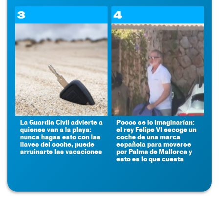
3
4
La Guardia Civil advierte a
Pocos se lo imaginarían:
quienes van a la playa:
el rey Felipe VI escoge un
nunca hagas esto con las
coche de una marca
llaves del coche, puede
española para moverse
arruinarte las vacaciones
por Palma de Mallorca y
esto es lo que cuesta