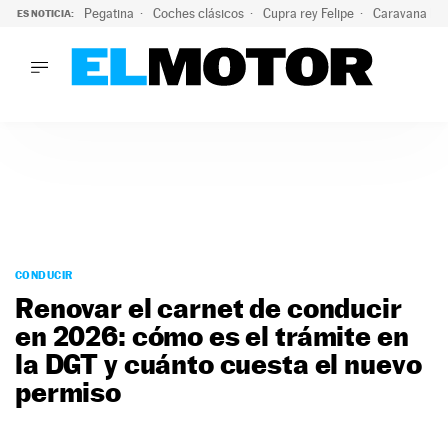
Pegatina
Coches clásicos
Cupra rey Felipe
Caravana lig
ES NOTICIA:
LO ÚLTIMO
¿Conocías esta pegatina de moda?: puede salvar tu coche d
LO ÚLTIMO
¿Conocías esta pegatina de moda?: puede salvar tu coche de
ACTUALIDAD
ELÉCTRICOS
CONDUCIR
PRUEBAS
Saltar
VIRALES
al
CONDUCIR
PODCAST
contenido
Renovar el carnet de conducir
MOTOS
en 2026: cómo es el trámite en
TECNOLOGÍA
la DGT y cuánto cuesta el nuevo
SUPERCOCHES
MOTORTV
permiso
PREMIOS
SERVICIOS