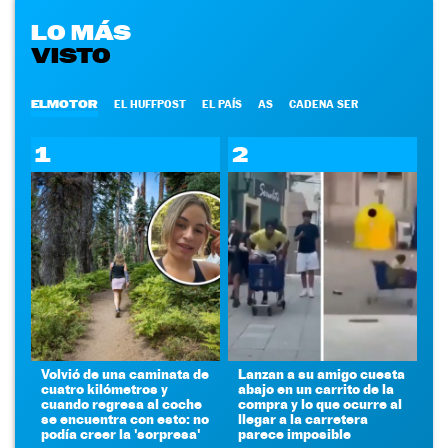
LO MÁS
VISTO
ELMOTOR
EL HUFFPOST
EL PAÍS
AS
CADENA SER
1
2
Volvió de una caminata de
Lanzan a su amigo cuesta
cuatro kilómetros y
abajo en un carrito de la
cuando regresa al coche
compra y lo que ocurre al
se encuentra con esto: no
llegar a la carretera
podía creer la 'sorpresa'
parece imposible