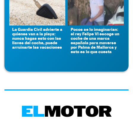
La Guardia Civil advierte a
Pocos se lo imaginarían:
quienes van a la playa:
el rey Felipe VI escoge un
nunca hagas esto con las
coche de una marca
llaves del coche, puede
española para moverse
arruinarte las vacaciones
por Palma de Mallorca y
esto es lo que cuesta