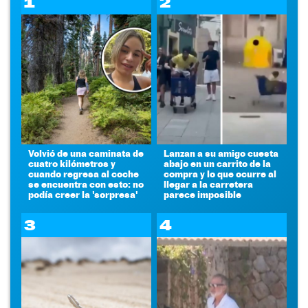
1
2
Volvió de una caminata de
Lanzan a su amigo cuesta
cuatro kilómetros y
abajo en un carrito de la
cuando regresa al coche
compra y lo que ocurre al
se encuentra con esto: no
llegar a la carretera
podía creer la 'sorpresa'
parece imposible
3
4