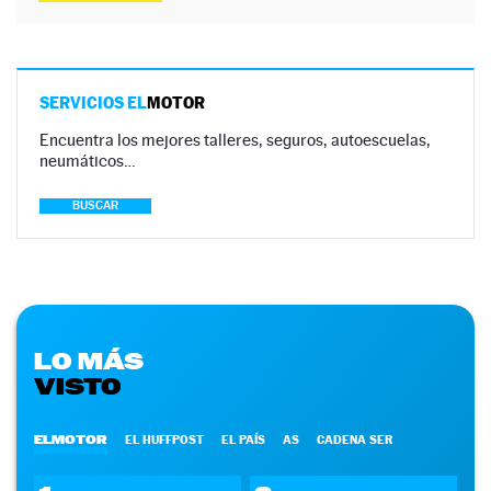
SERVICIOS EL
MOTOR
Encuentra los mejores talleres, seguros, autoescuelas,
neumáticos…
BUSCAR
LO MÁS
VISTO
ELMOTOR
EL HUFFPOST
EL PAÍS
AS
CADENA SER