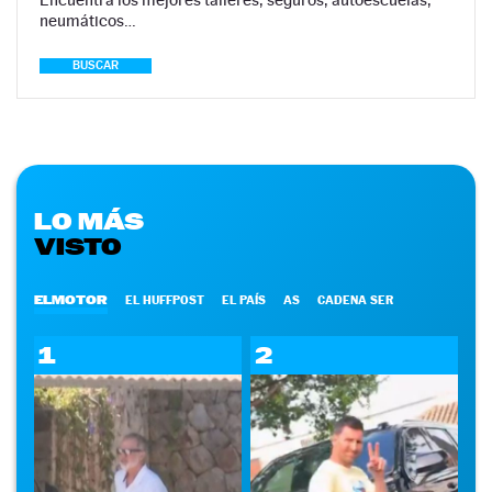
neumáticos…
BUSCAR
LO MÁS
VISTO
ELMOTOR
EL HUFFPOST
EL PAÍS
AS
CADENA SER
1
2