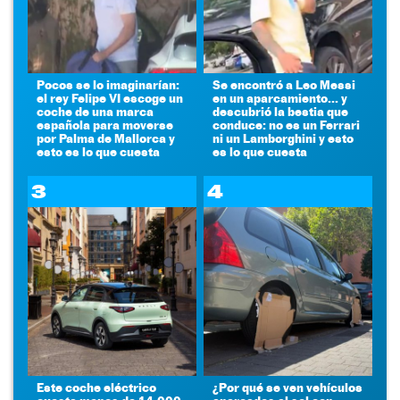
Pocos se lo imaginarían:
Se encontró a Leo Messi
el rey Felipe VI escoge un
en un aparcamiento... y
coche de una marca
descubrió la bestia que
española para moverse
conduce: no es un Ferrari
por Palma de Mallorca y
ni un Lamborghini y esto
esto es lo que cuesta
es lo que cuesta
3
4
Este coche eléctrico
¿Por qué se ven vehículos