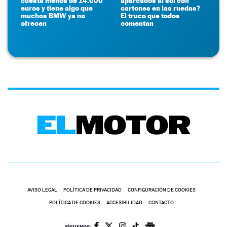
cuesta menos de 14.000
aparcados al sol con
euros y tiene algo que
cartones en las ruedas?
muchos BMW ya no
El truco que todos
ofrecen
comentan
AVISO LEGAL
POLÍTICA DE PRIVACIDAD
CONFIGURACIÓN DE COOKIES
POLÍTICA DE COOKIES
ACCESIBILIDAD
CONTACTO
SÍGUENOS: