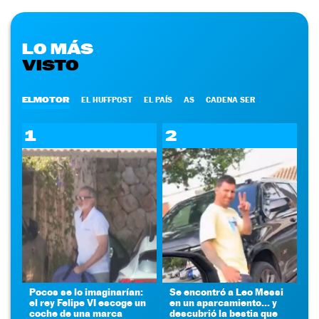
LO MÁS
VISTO
ELMOTOR
EL HUFFPOST
EL PAÍS
AS
CADENA SER
1
2
Pocos se lo imaginarían:
Se encontró a Leo Messi
el rey Felipe VI escoge un
en un aparcamiento... y
coche de una marca
descubrió la bestia que