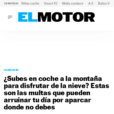
Niños coche
Smart #2
Multa conducir
A-2
Baliza V-1
ES NOTICIA:
LO ÚLTIMO
La policía advierte de este peligro y esta es una buena soluc
LO ÚLTIMO
La policía advierte de este peligro y esta es una buena soluci
ACTUALIDAD
ELÉCTRICOS
CONDUCIR
PRUEBAS
Saltar
VIRALES
al
CONDUCIR
PODCAST
contenido
¿Subes en coche a la montaña
MOTOS
para disfrutar de la nieve? Estas
TECNOLOGÍA
son las multas que pueden
SUPERCOCHES
MOTORTV
arruinar tu día por aparcar
PREMIOS
donde no debes
SERVICIOS