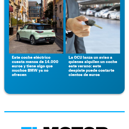
Este coche eléctrico
La OCU lanza un aviso a
cuesta menos de 14.000
quienes alquilen un coche
euros y tiene algo que
este verano: este
muchos BMW ya no
despiste puede costarte
ofrecen
cientos de euros