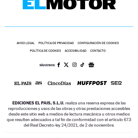
AVISO LEGAL
POLÍTICA DE PRIVACIDAD
CONFIGURACIÓN DE COOKIES
POLÍTICA DE COOKIES
ACCESIBILIDAD
CONTACTO
SÍGUENOS:
EDICIONES EL PAIS, S.L.U.
realiza una reserva expresa de las
reproducciones y usos de las obras y otras prestaciones accesibles
desde este sitio web a medios de lectura mecánica u otros medios
que resulten adecuados a tal fin de conformidad con el artículo 67.3
del Real Decreto-ley 24/2021, de 2 de noviembre.