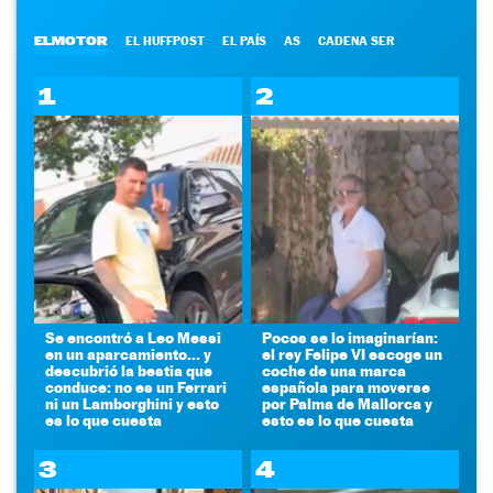
ELMOTOR
EL HUFFPOST
EL PAÍS
AS
CADENA SER
1
2
Se encontró a Leo Messi
Pocos se lo imaginarían:
en un aparcamiento... y
el rey Felipe VI escoge un
descubrió la bestia que
coche de una marca
conduce: no es un Ferrari
española para moverse
ni un Lamborghini y esto
por Palma de Mallorca y
es lo que cuesta
esto es lo que cuesta
3
4