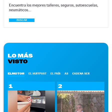
Encuentra los mejores talleres, seguros, autoescuelas,
neumáticos…
BUSCAR
LO MÁS
VISTO
ELMOTOR
EL HUFFPOST
EL PAÍS
AS
CADENA SER
1
2