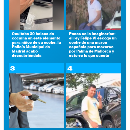
Ocultaba 30 bolsas de
Pocos se lo imaginarían:
cocaína en este elemento
el rey Felipe VI escoge un
para niños de su coche: la
coche de una marca
Policía Municipal de
española para moverse
Madrid acabó
por Palma de Mallorca y
descubriéndola
esto es lo que cuesta
3
4