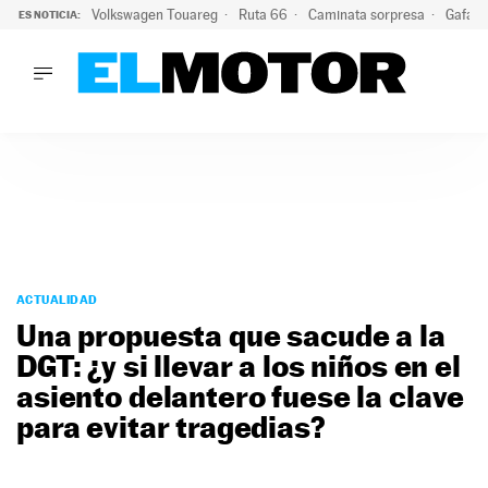
Volkswagen Touareg
Ruta 66
Caminata sorpresa
Gafas 
ES NOTICIA:
LO ÚLTIMO
Ni se te ocurra usar las gafas del eclipse al volante: el moti
LO ÚLTIMO
Ni se te ocurra usar las gafas del eclipse al volante: el motiv
ACTUALIDAD
ELÉCTRICOS
CONDUCIR
PRUEBAS
Saltar
VIRALES
al
ACTUALIDAD
PODCAST
contenido
Una propuesta que sacude a la
MOTOS
DGT: ¿y si llevar a los niños en el
TECNOLOGÍA
asiento delantero fuese la clave
SUPERCOCHES
MOTORTV
para evitar tragedias?
PREMIOS
SERVICIOS