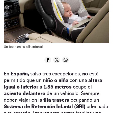
Un bebé en su silla infantil.
En
España,
salvo tres excepciones,
no
está
permitido que un
niño o niña
con una
altura
igual o inferior
a
1,35 metros
ocupe el
asiento delantero
de un vehículo. Siempre
deben viajar en la
fila trasera
ocupando un
Sistema de Retención Infantil (SRI)
adecuado
a su tamaño. Ignorar esta norma implica una