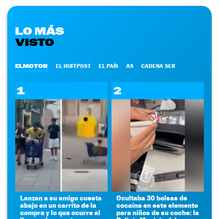
LO MÁS
VISTO
ELMOTOR
EL HUFFPOST
EL PAÍS
AS
CADENA SER
1
2
Lanzan a su amigo cuesta
Ocultaba 30 bolsas de
abajo en un carrito de la
cocaína en este elemento
compra y lo que ocurre al
para niños de su coche: la