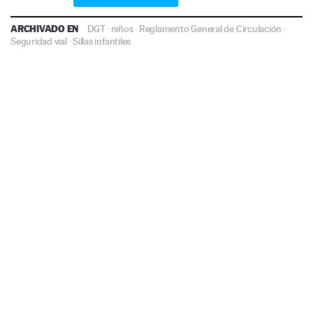
ARCHIVADO EN
DGT
·
niños
·
Reglamento General de Circulación
·
Seguridad vial
·
Sillas infantiles