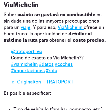
ViaMichelin
Saber
cuánto se gastará en combustible
es
sin duda una de las mayores preocupaciones
para un
viaje
. Y para eso,
ViaMichelin
ofrece un
buen truco: la oportunidad de
detallar al
máximo la ruta
para obtener el
coste preciso.
@tratoport_ea
Como de exacto es Vía Michelin??
#viamichelin
#datos
#coches
#importaciones
#ruta
♬ Originalton – TRATOPORT
Es posible especificar:
Tipo de vehículo (familiar, compacto, etc.).