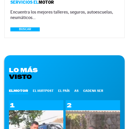
SERVICIOS EL
MOTOR
Encuentra los mejores talleres, seguros, autoescuelas,
neumáticos…
BUSCAR
LO MÁS
VISTO
ELMOTOR
EL HUFFPOST
EL PAÍS
AS
CADENA SER
1
2