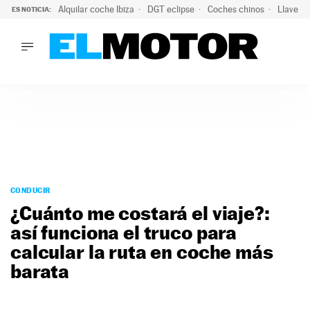
Alquilar coche Ibiza
DGT eclipse
Coches chinos
Llaves 
ES NOTICIA:
LO ÚLTIMO
Hongqi prepara su desembarco en España: SUV eléctricos c
LO ÚLTIMO
Hongqi prepara su desembarco en España: SUV eléctricos c
ACTUALIDAD
ELÉCTRICOS
CONDUCIR
PRUEBAS
Saltar
VIRALES
al
CONDUCIR
PODCAST
contenido
¿Cuánto me costará el viaje?:
MOTOS
así funciona el truco para
TECNOLOGÍA
calcular la ruta en coche más
SUPERCOCHES
MOTORTV
barata
PREMIOS
SERVICIOS