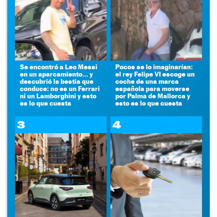
Se encontró a Leo Messi
Pocos se lo imaginarían:
en un aparcamiento... y
el rey Felipe VI escoge un
descubrió la bestia que
coche de una marca
conduce: no es un Ferrari
española para moverse
ni un Lamborghini y esto
por Palma de Mallorca y
es lo que cuesta
esto es lo que cuesta
3
4