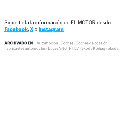
Sigue toda la información de EL MOTOR desde
Facebook
,
X
o
Instagram
ARCHIVADO EN
Automoción
·
Coches
·
Coches de ocasión
·
Fabricantes automóviles
·
Luces V-16
·
PHEV
·
Skoda Kodiaq
·
Skoda