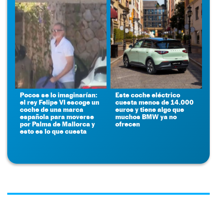
Pocos se lo imaginarían:
Este coche eléctrico
el rey Felipe VI escoge un
cuesta menos de 14.000
coche de una marca
euros y tiene algo que
española para moverse
muchos BMW ya no
por Palma de Mallorca y
ofrecen
esto es lo que cuesta