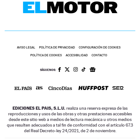
AVISO LEGAL
POLÍTICA DE PRIVACIDAD
CONFIGURACIÓN DE COOKIES
POLÍTICA DE COOKIES
ACCESIBILIDAD
CONTACTO
SÍGUENOS:
EDICIONES EL PAIS, S.L.U.
realiza una reserva expresa de las
reproducciones y usos de las obras y otras prestaciones accesibles
desde este sitio web a medios de lectura mecánica u otros medios
que resulten adecuados a tal fin de conformidad con el artículo 67.3
del Real Decreto-ley 24/2021, de 2 de noviembre.