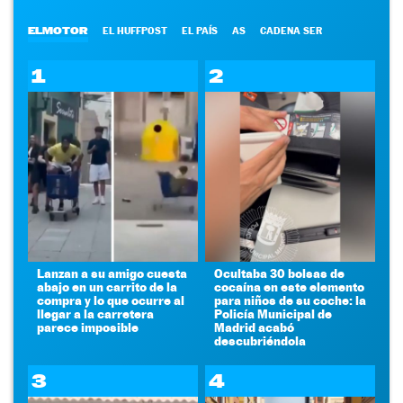
ELMOTOR
EL HUFFPOST
EL PAÍS
AS
CADENA SER
1
2
Lanzan a su amigo cuesta
Ocultaba 30 bolsas de
abajo en un carrito de la
cocaína en este elemento
compra y lo que ocurre al
para niños de su coche: la
llegar a la carretera
Policía Municipal de
parece imposible
Madrid acabó
descubriéndola
3
4