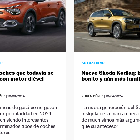
AD
ACTUALIDAD
oches que todavía se
Nuevo Skoda Kodiaq: 
con motor diésel
bonito y aún más famil
ÁEZ
|
10/08/2024
RUBÉN PÉREZ
|
10/04/2024
nicas de gasóleo no gozan
La nueva generación del 
yor popularidad en 2024,
insignia de la marca checa
en siendo interesantes
de muchísimos más argum
erminados tipos de coches
que su antecesor.
tores.