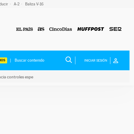
ducir
A-2
Baliza V-16
IOS
INICIAR SESIÓN
ncia controles espe
 y anuncia controles espe