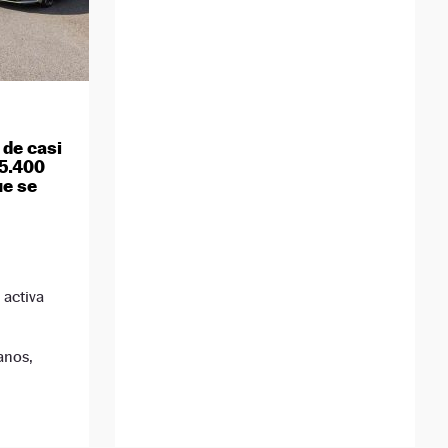
 de casi
15.400
ue se
activa
anos,