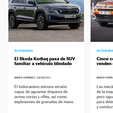
ACTUALIDAD
ACTUALID
El Skoda Kodiaq pasa de SUV
Cinco c
familiar a vehículo blindado
venden 
MARIO HERRÁEZ
|
29/09/2024
MARIO HERR
El todocamino estrena versión
Las mecá
capaz de aguantar disparos de
de la ma
armas cortas y rifles, así como
pero sigu
explosiones de granadas de mano.
para det
y conduc