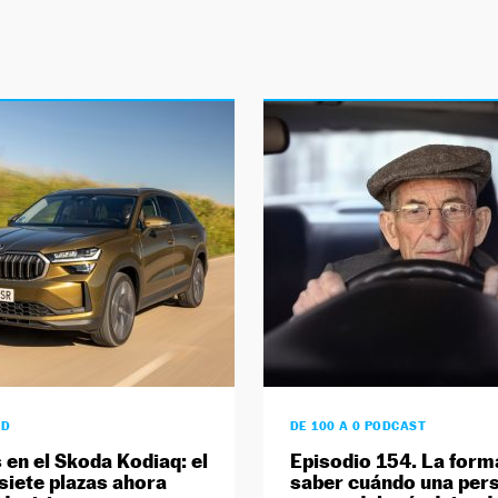
AD
DE 100 A 0 PODCAST
 en el Skoda Kodiaq: el
Episodio 154. La form
siete plazas ahora
saber cuándo una per