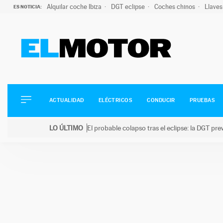
Alquilar coche Ibiza
DGT eclipse
Coches chinos
Llaves
ES NOTICIA:
ACTUALIDAD
ELÉCTRICOS
CONDUCIR
ACTUALIDAD
ELÉCTRICOS
CONDUCIR
PRUEBAS
PRUEBAS
Saltar
VIRALES
LO ÚLTIMO
El probable colapso tras el eclipse: la DGT p
al
PODCAST
LO ÚLTIMO
El probable colapso tras el eclipse: la DGT prevé u
contenido
MOTOS
TECNOLOGÍA
SUPERCOCHES
MOTORTV
PREMIOS
SERVICIOS