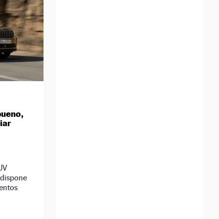
bueno,
iar
SUV
 dispone
entos