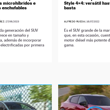
 microhíbridos e
Style 4×4: versátil has
s enchufables
basta
ÁEZ
|
27/06/2023
ALFREDO RUEDA
|
16/07/2022
da generación del SUV
Es el SUV grande de la ma
crece en tamaño y
que, en esta ocasión, cuent
ía, además de incorporar
motor diésel más potente d
electrificadas por primera
gama.