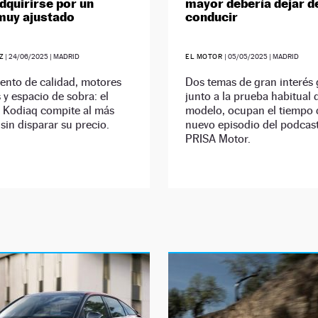
dquirirse por un
mayor debería dejar d
muy ajustado
conducir
Z
|
24/06/2025
| MADRID
EL MOTOR
|
05/05/2025
| MADRID
ento de calidad, motores
Dos temas de gran interés 
s y espacio de sobra: el
junto a la prueba habitual 
 Kodiaq compite al más
modelo, ocupan el tiempo 
 sin disparar su precio.
nuevo episodio del podcas
PRISA Motor.