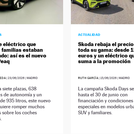
S
ACTUALIDAD
e eléctrico que
Skoda rebaja el precio
familias estaban
toda su gama: desde 
do: así es el nuevo
euros y un eléctrico q
Peaq
suma a la promoción
EDA
|
23/06/2026
| MADRID
RUTH GARCÍA
|
15/06/2026
| MADRID
 siete plazas, 638
La campaña Skoda Days se 
os de autonomía y un
hasta el 30 de junio con
de 935 litros, este nuevo
financiación y condiciones
uiere romper muchos
especiales en modelos urb
s sobre los coches
SUV y familiares.
.