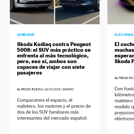
CONDUCIR
ELÉCTRICO
Skoda Kodiaq contra Peugeot
El coch
5008: el SUV más práctico se
muchas 
enfrenta al más tecnológico,
esperan
pero, eso sí, ambos son
Skoda 
capaces de viajar con siete
pasajeros
ALFREDO RU
Con hasta
ALFREDO RUEDA
|
28/07/2026
| MADRID
kilómetr
Comparamos el espacio, el
maletero 
maletero, los motores y el precio de
modelo q
dos de los SUV familiares más
prejuicio
interesantes del mercado español.
eléctricos