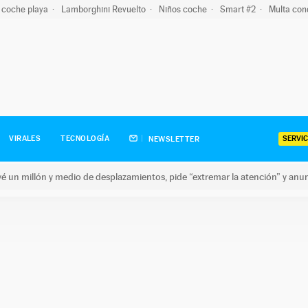
 coche playa
Lamborghini Revuelto
Niños coche
Smart #2
Multa con
SERVIC
VIRALES
TECNOLOGÍA
NEWSLETTER
revé un millón y medio de desplazamientos, pide “extremar la atención” y anu
n millón y medio de desplazamientos, pide “extremar la atención”