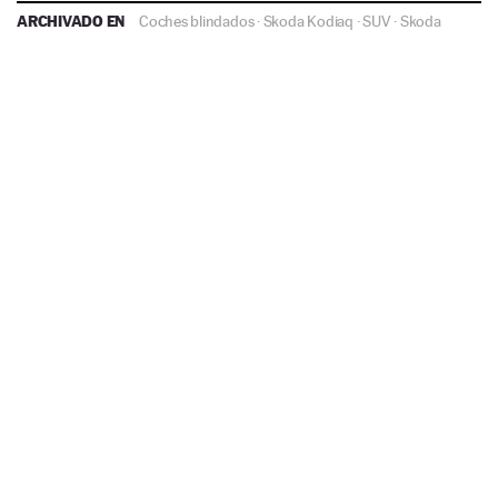
ARCHIVADO EN
Coches blindados
·
Skoda Kodiaq
·
SUV
·
Skoda