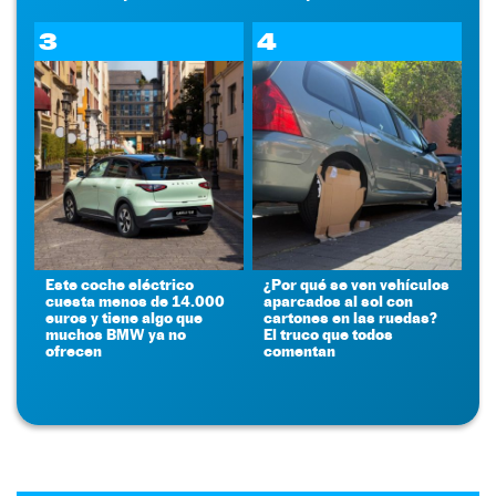
3
4
Este coche eléctrico
¿Por qué se ven vehículos
cuesta menos de 14.000
aparcados al sol con
euros y tiene algo que
cartones en las ruedas?
muchos BMW ya no
El truco que todos
ofrecen
comentan