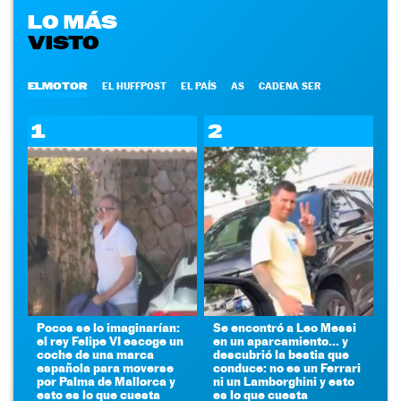
LO MÁS
VISTO
ELMOTOR
EL HUFFPOST
EL PAÍS
AS
CADENA SER
1
2
Pocos se lo imaginarían:
Se encontró a Leo Messi
el rey Felipe VI escoge un
en un aparcamiento... y
coche de una marca
descubrió la bestia que
española para moverse
conduce: no es un Ferrari
por Palma de Mallorca y
ni un Lamborghini y esto
esto es lo que cuesta
es lo que cuesta