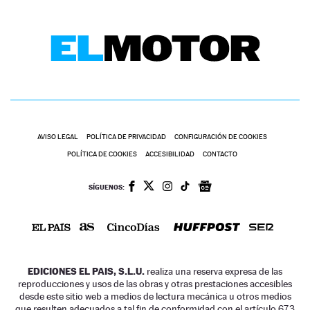
AVISO LEGAL
POLÍTICA DE PRIVACIDAD
CONFIGURACIÓN DE COOKIES
POLÍTICA DE COOKIES
ACCESIBILIDAD
CONTACTO
SÍGUENOS:
EDICIONES EL PAIS, S.L.U.
realiza una reserva expresa de las
reproducciones y usos de las obras y otras prestaciones accesibles
desde este sitio web a medios de lectura mecánica u otros medios
que resulten adecuados a tal fin de conformidad con el artículo 67.3