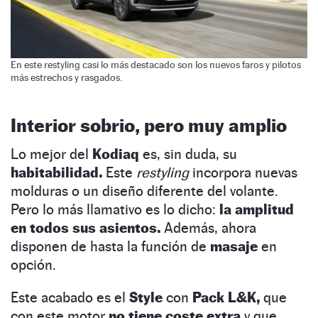
En este restyling casi lo más destacado son los nuevos faros y pilotos
más estrechos y rasgados.
Interior sobrio, pero muy amplio
Lo mejor del
Kodiaq
es, sin duda, su
habitabilidad.
Este
restyling
incorpora nuevas
molduras o un diseño diferente del volante.
Pero lo más llamativo es lo dicho:
la amplitud
en todos sus asientos.
Además, ahora
disponen de hasta la función de
masaje
en
opción.
Este acabado es el
Style
con
Pack L&K,
que
con este motor
no tiene coste extra
y que