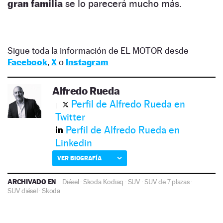
gran familia
se lo parecerá mucho más.
Sigue toda la información de EL MOTOR desde
Facebook
,
X
o
Instagram
Alfredo Rueda
Perfil de Alfredo Rueda en
Twitter
Perfil de Alfredo Rueda en
Linkedin
VER BIOGRAFÍA
ARCHIVADO EN
Diésel
·
Skoda Kodiaq
·
SUV
·
SUV de 7 plazas
·
SUV diésel
·
Skoda