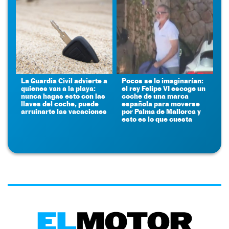
La Guardia Civil advierte a
Pocos se lo imaginarían:
quienes van a la playa:
el rey Felipe VI escoge un
nunca hagas esto con las
coche de una marca
llaves del coche, puede
española para moverse
arruinarte las vacaciones
por Palma de Mallorca y
esto es lo que cuesta