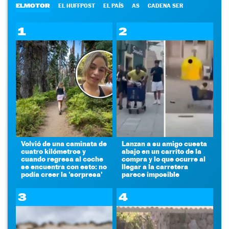
ELMOTOR
EL HUFFPOST
EL PAÍS
AS
CADENA SER
1
2
Volvió de una caminata de
Lanzan a su amigo cuesta
cuatro kilómetros y
abajo en un carrito de la
cuando regresa al coche
compra y lo que ocurre al
se encuentra con esto: no
llegar a la carretera
podía creer la 'sorpresa'
parece imposible
3
4