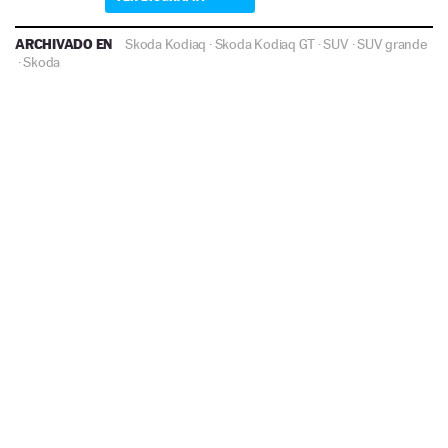
ARCHIVADO EN
Skoda Kodiaq
·
Skoda Kodiaq GT
·
SUV
·
SUV grande
·
Skoda