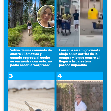
Volvió de una caminata de
Lanzan a su amigo cuesta
cuatro kilómetros y
abajo en un carrito de la
cuando regresa al coche
compra y lo que ocurre al
se encuentra con esto: no
llegar a la carretera
podía creer la 'sorpresa'
parece imposible
3
4