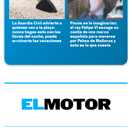
La Guardia Civil advierte a
Pocos se lo imaginarían:
quienes van a la playa:
el rey Felipe VI escoge un
nunca hagas esto con las
coche de una marca
llaves del coche, puede
española para moverse
arruinarte las vacaciones
por Palma de Mallorca y
esto es lo que cuesta