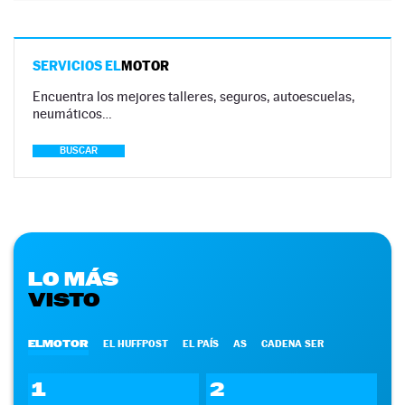
SERVICIOS EL
MOTOR
Encuentra los mejores talleres, seguros, autoescuelas,
neumáticos…
BUSCAR
LO MÁS
VISTO
ELMOTOR
EL HUFFPOST
EL PAÍS
AS
CADENA SER
1
2