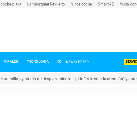
 coche playa
Lamborghini Revuelto
Niños coche
Smart #2
Multa con
SERVIC
VIRALES
TECNOLOGÍA
NEWSLETTER
revé un millón y medio de desplazamientos, pide “extremar la atención” y anu
n millón y medio de desplazamientos, pide “extremar la atención”