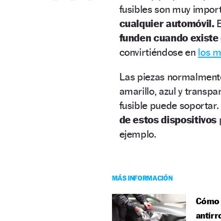
fusibles son muy impor
cualquier automóvil.
E
funden cuando existe 
convirtiéndose en
los m
Las piezas normalment
amarillo, azul y transp
fusible puede soportar.
de estos dispositivos
p
ejemplo.
MÁS INFORMACIÓN
Cómo p
antirr