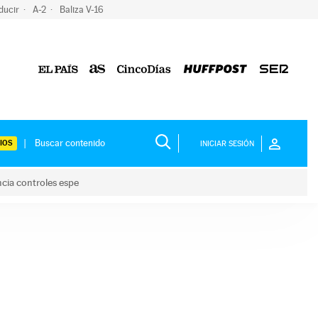
ducir
A-2
Baliza V-16
IOS
INICIAR SESIÓN
ncia controles espe
 y anuncia controles espe