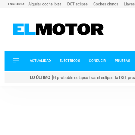
Alquilar coche Ibiza
DGT eclipse
Coches chinos
Llaves
ES NOTICIA:
ACTUALIDAD
ELÉCTRICOS
CONDUCIR
ACTUALIDAD
ELÉCTRICOS
CONDUCIR
PRUEBAS
PRUEBAS
Saltar
VIRALES
LO ÚLTIMO
El probable colapso tras el eclipse: la DGT p
al
PODCAST
LO ÚLTIMO
El probable colapso tras el eclipse: la DGT prevé u
contenido
MOTOS
TECNOLOGÍA
SUPERCOCHES
MOTORTV
PREMIOS
SERVICIOS