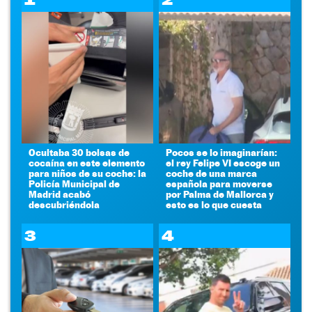
Ocultaba 30 bolsas de
Pocos se lo imaginarían:
cocaína en este elemento
el rey Felipe VI escoge un
para niños de su coche: la
coche de una marca
Policía Municipal de
española para moverse
Madrid acabó
por Palma de Mallorca y
descubriéndola
esto es lo que cuesta
3
4