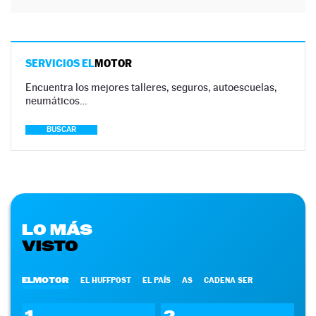
SERVICIOS EL
MOTOR
Encuentra los mejores talleres, seguros, autoescuelas,
neumáticos…
BUSCAR
LO MÁS
VISTO
ELMOTOR
EL HUFFPOST
EL PAÍS
AS
CADENA SER
1
2