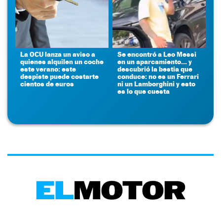
La OCU lanza un aviso a
Se encontró a Leo Messi
quienes alquilen un coche
en un aparcamiento... y
este verano: este
descubrió la bestia que
despiste puede costarte
conduce: no es un Ferrari
cientos de euros
ni un Lamborghini y esto
es lo que cuesta