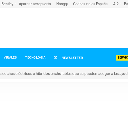
Bentley
Aparcar aeropuerto
Hongqi
Coches viejos España
A-2
Ba
SERVIC
VIRALES
TECNOLOGÍA
NEWSLETTER
s coches eléctricos e híbridos enchufables que se pueden acoger a las ayu
hes eléctricos e híbridos enchufables que se pueden acoger a la