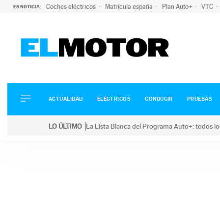
Coches eléctricos
Matrícula españa
Plan Auto+
VTC
ES NOTICIA:
ACTUALIDAD
ELÉCTRICOS
CONDUCIR
ACTUALIDAD
ELÉCTRICOS
CONDUCIR
PRUEBAS
PRUEBAS
Saltar
VIRALES
LO ÚLTIMO
La Lista Blanca del Programa Auto+: todos lo
al
PODCAST
LO ÚLTIMO
La Lista Blanca del Programa Auto+: todos los coc
contenido
MOTOS
TECNOLOGÍA
SUPERCOCHES
MOTORTV
PREMIOS
SERVICIOS