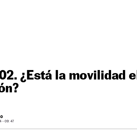
02. ¿Está la movilidad e
ón?
RO
 - 09: 47