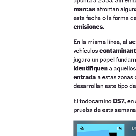
apunta a 2035. Sin emb
marcas
afrontan algu
esta fecha o la forma d
emisiones.
En la misma línea, el
a
vehículos
contaminan
jugará un papel fundam
identifiquen
a aquello
entrada
a estas zonas
desarrollan este tipo de
El todocamino
DS7,
en 
prueba de esta semana