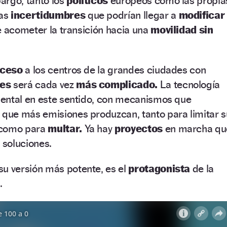
argo, tanto los
políticos
europeos como las propia
nas
incertidumbres
que podrían llegar a
modificar
e acometer la transición hacia una
movilidad sin
cceso
a los centros de la grandes ciudades con
tes
será cada vez
más complicado.
La tecnología
ental en este sentido, con mecanismos que
s que más emisiones produzcan, tanto para limitar s
 como para
multar.
Ya hay
proyectos
en marcha qu
 soluciones.
su versión más potente, es el
protagonista
de la
.