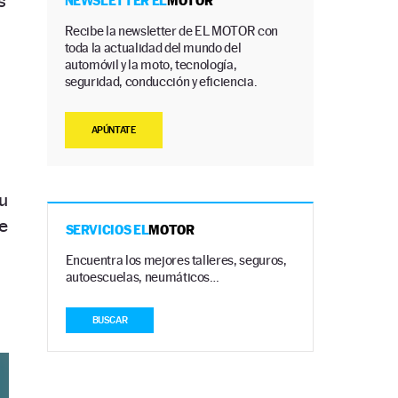
s
NEWSLETTER EL
MOTOR
Recibe la newsletter de EL MOTOR con
toda la actualidad del mundo del
automóvil y la moto, tecnología,
seguridad, conducción y eficiencia.
APÚNTATE
u
e
SERVICIOS EL
MOTOR
Encuentra los mejores talleres, seguros,
autoescuelas, neumáticos…
BUSCAR