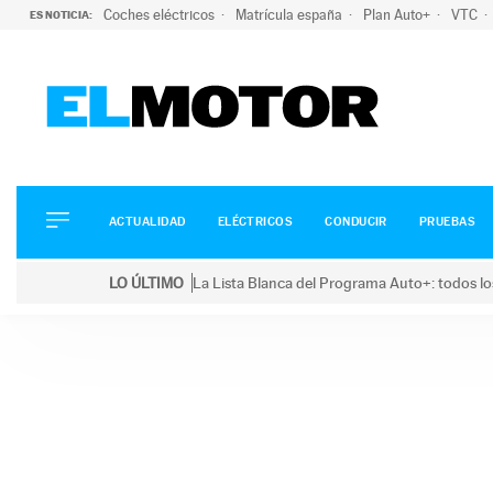
Coches eléctricos
Matrícula españa
Plan Auto+
VTC
ES NOTICIA:
ACTUALIDAD
ELÉCTRICOS
CONDUCIR
ACTUALIDAD
ELÉCTRICOS
CONDUCIR
PRUEBAS
PRUEBAS
Saltar
VIRALES
LO ÚLTIMO
La Lista Blanca del Programa Auto+: todos lo
al
PODCAST
LO ÚLTIMO
La Lista Blanca del Programa Auto+: todos los coc
contenido
MOTOS
TECNOLOGÍA
SUPERCOCHES
MOTORTV
PREMIOS
SERVICIOS