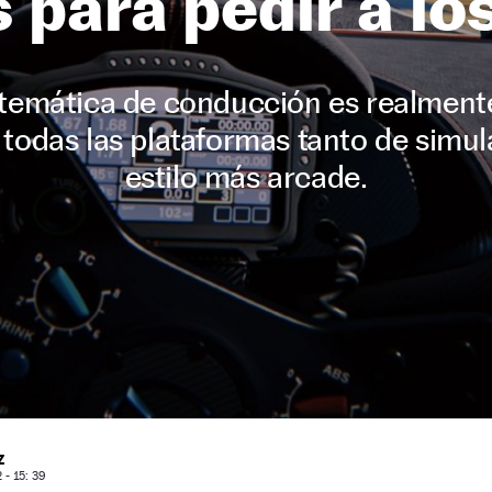
 para pedir a lo
 temática de conducción es realment
 todas las plataformas tanto de simu
estilo más arcade.
Z
- 15: 39