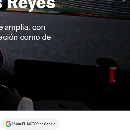
s Reyes
e amplia, con
lación como de
Añadir EL MOTOR en Google