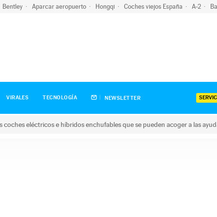
Bentley
Aparcar aeropuerto
Hongqi
Coches viejos España
A-2
Ba
SERVIC
VIRALES
TECNOLOGÍA
NEWSLETTER
s coches eléctricos e híbridos enchufables que se pueden acoger a las ayu
hes eléctricos e híbridos enchufables que se pueden acoger a la