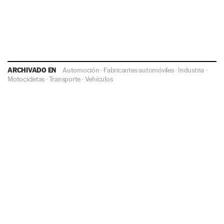
ARCHIVADO EN
Automoción
·
Fabricantes automóviles
·
Industria
·
Motocicletas
·
Transporte
·
Vehículos