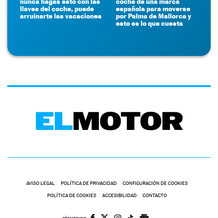
nunca hagas esto con las
coche de una marca
llaves del coche, puede
española para moverse
arruinarte las vacaciones
por Palma de Mallorca y
esto es lo que cuesta
AVISO LEGAL
POLÍTICA DE PRIVACIDAD
CONFIGURACIÓN DE COOKIES
POLÍTICA DE COOKIES
ACCESIBILIDAD
CONTACTO