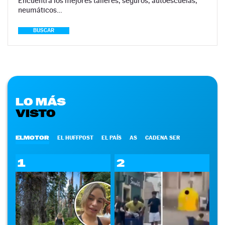
Encuentra los mejores talleres, seguros, autoescuelas,
neumáticos…
BUSCAR
LO MÁS
VISTO
ELMOTOR
EL HUFFPOST
EL PAÍS
AS
CADENA SER
1
2