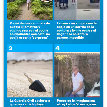
Volvió de una caminata de
Lanzan a su amigo cuesta
cuatro kilómetros y
abajo en un carrito de la
cuando regresa al coche
compra y lo que ocurre al
se encuentra con esto: no
llegar a la carretera
podía creer la 'sorpresa'
parece imposible
3
4
La Guardia Civil advierte a
Pocos se lo imaginarían:
quienes van a la playa:
el rey Felipe VI escoge un