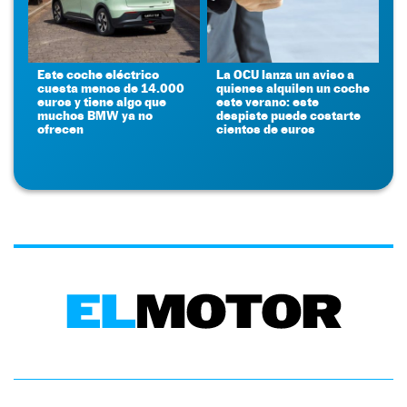
Este coche eléctrico
La OCU lanza un aviso a
cuesta menos de 14.000
quienes alquilen un coche
euros y tiene algo que
este verano: este
muchos BMW ya no
despiste puede costarte
ofrecen
cientos de euros