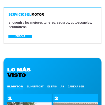
SERVICIOS EL
MOTOR
Encuentra los mejores talleres, seguros, autoescuelas,
neumáticos…
BUSCAR
LO MÁS
VISTO
ELMOTOR
EL HUFFPOST
EL PAÍS
AS
CADENA SER
1
2