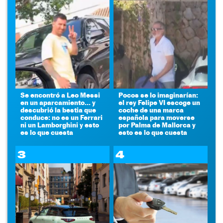
Se encontró a Leo Messi
Pocos se lo imaginarían:
en un aparcamiento... y
el rey Felipe VI escoge un
descubrió la bestia que
coche de una marca
conduce: no es un Ferrari
española para moverse
ni un Lamborghini y esto
por Palma de Mallorca y
es lo que cuesta
esto es lo que cuesta
3
4