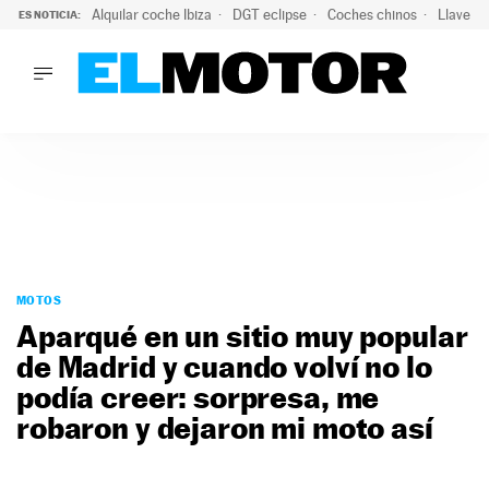
Alquilar coche Ibiza
DGT eclipse
Coches chinos
Llaves 
ES NOTICIA:
LO ÚLTIMO
El probable colapso tras el eclipse: la DGT prevé un millón 
LO ÚLTIMO
El probable colapso tras el eclipse: la DGT prevé un millón 
ACTUALIDAD
ELÉCTRICOS
CONDUCIR
PRUEBAS
Saltar
VIRALES
al
MOTOS
PODCAST
contenido
Aparqué en un sitio muy popular
MOTOS
de Madrid y cuando volví no lo
TECNOLOGÍA
podía creer: sorpresa, me
SUPERCOCHES
MOTORTV
robaron y dejaron mi moto así
PREMIOS
SERVICIOS