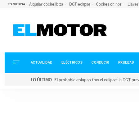
Alquilar coche Ibiza
DGT eclipse
Coches chinos
Llaves
ES NOTICIA:
ACTUALIDAD
ELÉCTRICOS
CONDUCIR
ACTUALIDAD
ELÉCTRICOS
CONDUCIR
PRUEBAS
PRUEBAS
Saltar
VIRALES
LO ÚLTIMO
El probable colapso tras el eclipse: la DGT p
al
PODCAST
LO ÚLTIMO
El probable colapso tras el eclipse: la DGT prevé u
contenido
MOTOS
TECNOLOGÍA
SUPERCOCHES
MOTORTV
PREMIOS
SERVICIOS