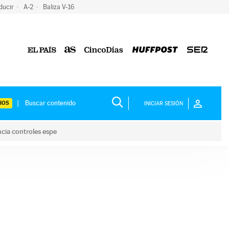
ducir
A-2
Baliza V-16
IOS
INICIAR SESIÓN
ncia controles espe
 y anuncia controles espe