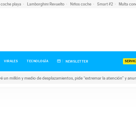
 coche playa
Lamborghini Revuelto
Niños coche
Smart #2
Multa con
SERVIC
VIRALES
TECNOLOGÍA
NEWSLETTER
revé un millón y medio de desplazamientos, pide “extremar la atención” y anu
n millón y medio de desplazamientos, pide “extremar la atención”