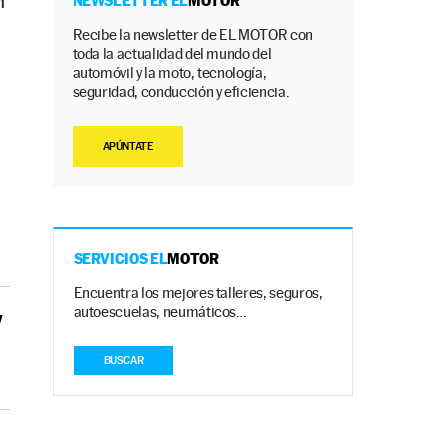
n
NEWSLETTER EL
MOTOR
Recibe la newsletter de EL MOTOR con
toda la actualidad del mundo del
automóvil y la moto, tecnología,
seguridad, conducción y eficiencia.
APÚNTATE
SERVICIOS EL
MOTOR
Encuentra los mejores talleres, seguros,
autoescuelas, neumáticos…
y
BUSCAR