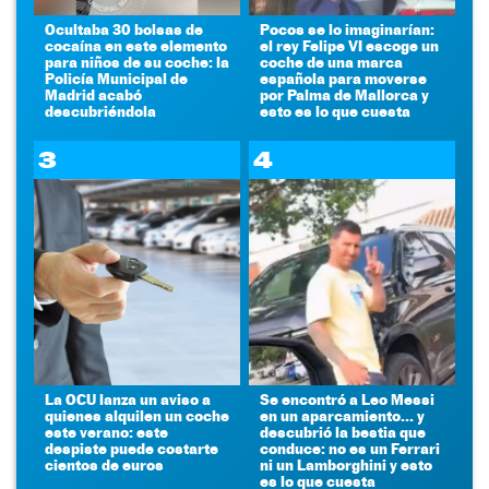
Ocultaba 30 bolsas de
Pocos se lo imaginarían:
cocaína en este elemento
el rey Felipe VI escoge un
para niños de su coche: la
coche de una marca
Policía Municipal de
española para moverse
Madrid acabó
por Palma de Mallorca y
descubriéndola
esto es lo que cuesta
3
4
La OCU lanza un aviso a
Se encontró a Leo Messi
quienes alquilen un coche
en un aparcamiento... y
este verano: este
descubrió la bestia que
despiste puede costarte
conduce: no es un Ferrari
cientos de euros
ni un Lamborghini y esto
es lo que cuesta