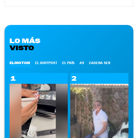
LO MÁS
VISTO
ELMOTOR
EL HUFFPOST
EL PAÍS
AS
CADENA SER
1
2