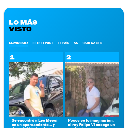
LO MÁS
VISTO
ELMOTOR
EL HUFFPOST
EL PAÍS
AS
CADENA SER
1
2
Se encontró a Leo Messi
Pocos se lo imaginarían:
en un aparcamiento... y
el rey Felipe VI escoge un