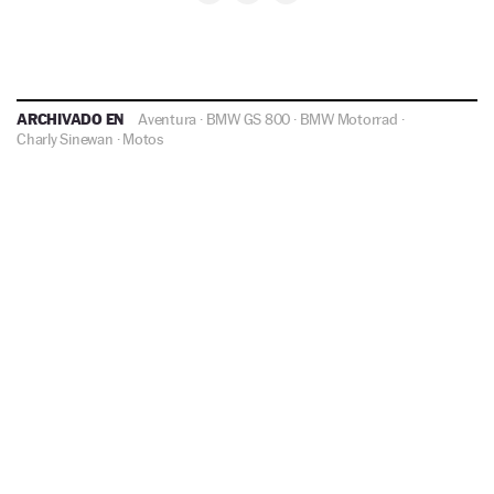
ARCHIVADO EN
Aventura
·
BMW GS 800
·
BMW Motorrad
·
Charly Sinewan
·
Motos