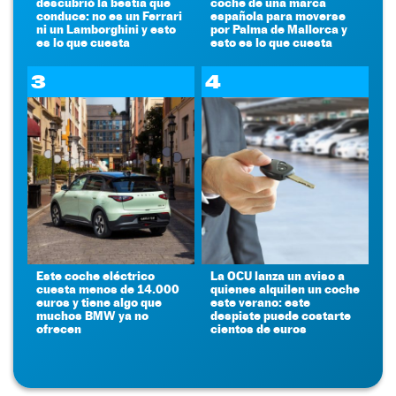
descubrió la bestia que
coche de una marca
conduce: no es un Ferrari
española para moverse
ni un Lamborghini y esto
por Palma de Mallorca y
es lo que cuesta
esto es lo que cuesta
3
4
Este coche eléctrico
La OCU lanza un aviso a
cuesta menos de 14.000
quienes alquilen un coche
euros y tiene algo que
este verano: este
muchos BMW ya no
despiste puede costarte
ofrecen
cientos de euros