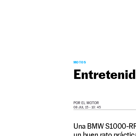
NEWSLETTER
SÍGUENOS
MOTOS
Entretenid
POR
EL MOTOR
08 JUL 15 - 10: 45
Una BMW S1000-RR y 
un buen rato prácti