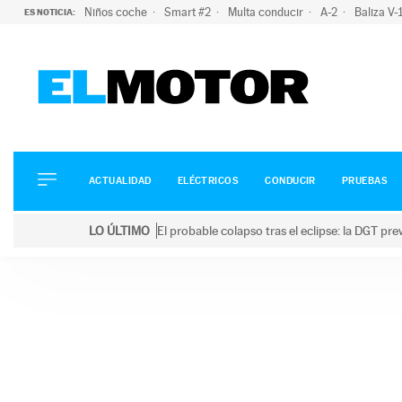
Niños coche
Smart #2
Multa conducir
A-2
Baliza V
ES NOTICIA:
ACTUALIDAD
ELÉCTRICOS
CONDUCIR
ACTUALIDAD
ELÉCTRICOS
CONDUCIR
PRUEBAS
PRUEBAS
Saltar
VIRALES
LO ÚLTIMO
El probable colapso tras el eclipse: la DGT p
al
PODCAST
LO ÚLTIMO
El probable colapso tras el eclipse: la DGT prevé u
contenido
MOTOS
TECNOLOGÍA
SUPERCOCHES
MOTORTV
PREMIOS
SERVICIOS