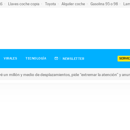
-16
Llaves coche copia
Toyota
Alquiler coche
Gasolina 95 o 98
Lam
SERVIC
VIRALES
TECNOLOGÍA
NEWSLETTER
revé un millón y medio de desplazamientos, pide “extremar la atención” y anu
n millón y medio de desplazamientos, pide “extremar la atención”