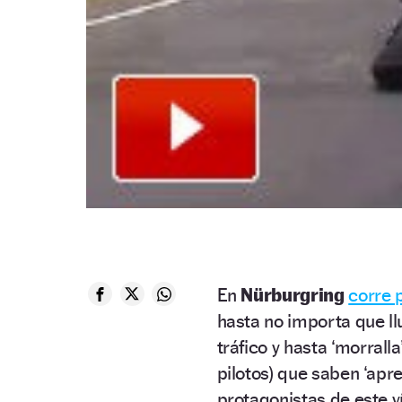
En
Nürburgring
corre 
hasta no importa que l
tráfico y hasta ‘morrall
pilotos) que saben ‘apre
protagonistas de este v