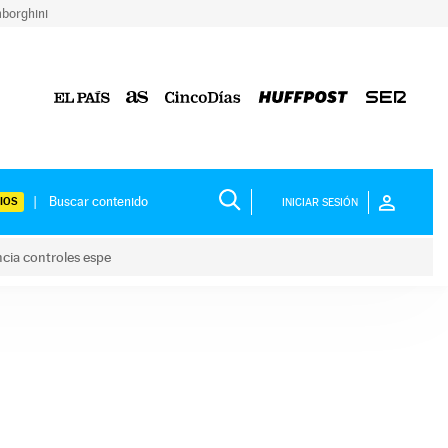
borghini
IOS
INICIAR SESIÓN
ncia controles espe
 y anuncia controles espe