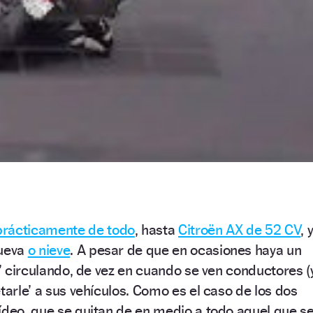
prácticamente de todo
, hasta
Citroën AX de 52 CV
, 
lueva
o nieve
. A pesar de que en ocasiones haya un
a’ circulando, de vez en cuando se ven conductores (
tarle’ a sus vehículos. Como es el caso de los dos
ídeo, que se quitan de en medio a todo aquel que s