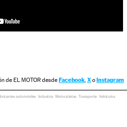
ción de EL MOTOR desde
Facebook
,
X
o
Instagram
bricantes automóviles
Industria
Motocicletas
Transporte
Vehículos
·
·
·
·