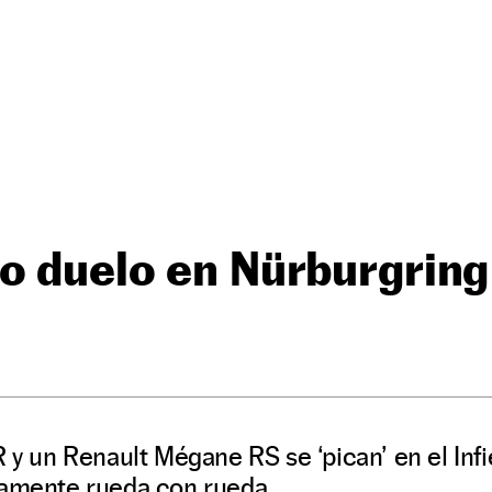
o duelo en Nürburgring
un Renault Mégane RS se ‘pican’ en el Infi
camente rueda con rueda.