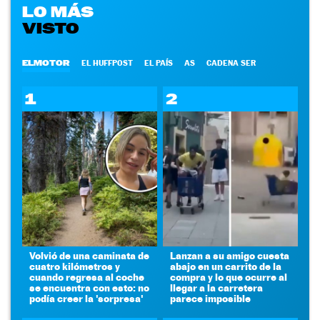
LO MÁS
VISTO
ELMOTOR
EL HUFFPOST
EL PAÍS
AS
CADENA SER
1
2
Volvió de una caminata de
Lanzan a su amigo cuesta
cuatro kilómetros y
abajo en un carrito de la
cuando regresa al coche
compra y lo que ocurre al
se encuentra con esto: no
llegar a la carretera
podía creer la 'sorpresa'
parece imposible