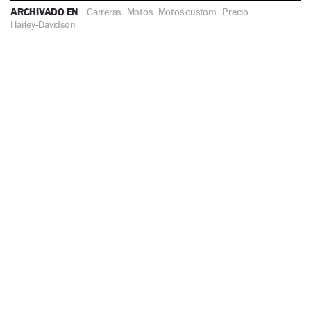
ARCHIVADO EN
Carreras
·
Motos
·
Motos custom
·
Precio
·
Harley-Davidson