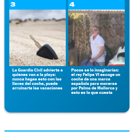
3
4
La Guardia Civil advierte a
Pocos se lo imaginarían:
quienes van a la playa:
el rey Felipe VI escoge un
nunca hagas esto con las
coche de una marca
llaves del coche, puede
española para moverse
arruinarte las vacaciones
por Palma de Mallorca y
esto es lo que cuesta