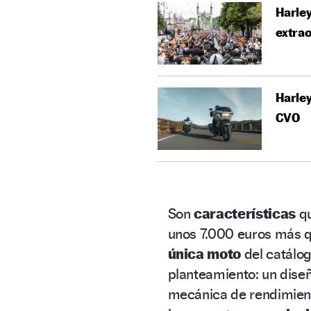
Harle
extrao
Harley
CVO
Son
características
qu
unos 7.000 euros más 
única moto
del catálog
planteamiento: un dise
mecánica de rendimie