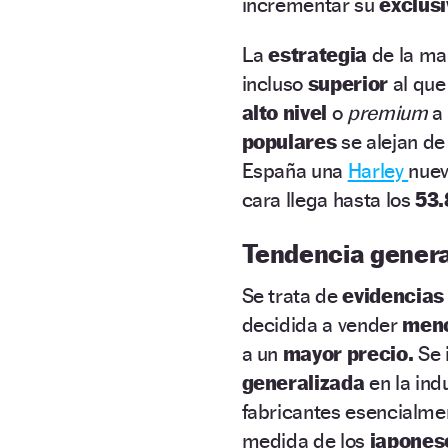
incrementar su
exclusi
La
estrategia
de la ma
incluso
superior
al que
alto nivel
o
premium
a
populares
se alejan de
España una
Harley
nue
cara llega hasta los
53.
Tendencia genera
Se trata de
evidencia
decidida a vender
meno
a un
mayor precio.
Se 
generalizada
en la ind
fabricantes esencialm
medida de los
japones