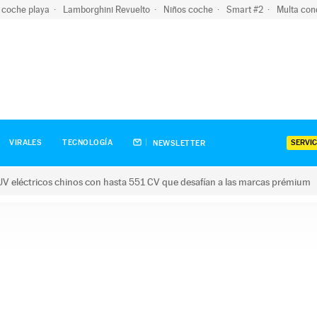
 coche playa
Lamborghini Revuelto
Niños coche
Smart #2
Multa con
SERVIC
VIRALES
TECNOLOGÍA
NEWSLETTER
V eléctricos chinos con hasta 551 CV que desafían a las marcas prémium
tricos chinos con hasta 551 CV que desafían a las marcas prém