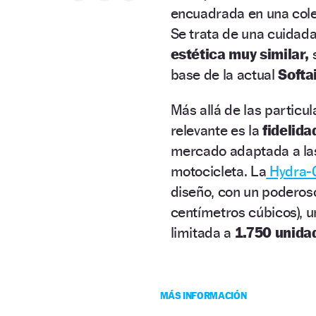
encuadrada en una col
Se trata de una cuidad
estética muy similar,
base de la actual
Softa
Más allá de las particu
relevante es la
fidelid
mercado adaptada a la
motocicleta. La
Hydra-G
diseño, con un podero
centímetros cúbicos), u
limitada a
1.750 unid
MÁS INFORMACIÓN