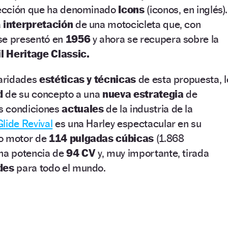
ección que ha denominado
Icons
(iconos, en inglés).
a
interpretación
de una motocicleta que, con
se presentó en
1956
y ahora se recupera sobre la
il Heritage Classic.
laridades
estéticas y técnicas
de esta propuesta, l
ad
de su concepto a una
nueva estrategia
de
s condiciones
actuales
de la industria de la
lide Revival
es una Harley espectacular en su
so motor de
114 pulgadas cúbicas
(1.868
na potencia de
94 CV
y, muy importante, tirada
ades
para todo el mundo.