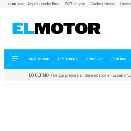
Alquilar coche Ibiza
DGT eclipse
Coches chinos
Llaves
ES NOTICIA:
ACTUALIDAD
ELÉCTRICOS
CONDUCIR
ACTUALIDAD
ELÉCTRICOS
CONDUCIR
PRUEBAS
PRUEBAS
Saltar
VIRALES
LO ÚLTIMO
Hongqi prepara su desembarco en España: SU
al
PODCAST
LO ÚLTIMO
Hongqi prepara su desembarco en España: SUV eléc
contenido
MOTOS
TECNOLOGÍA
SUPERCOCHES
MOTORTV
PREMIOS
SERVICIOS