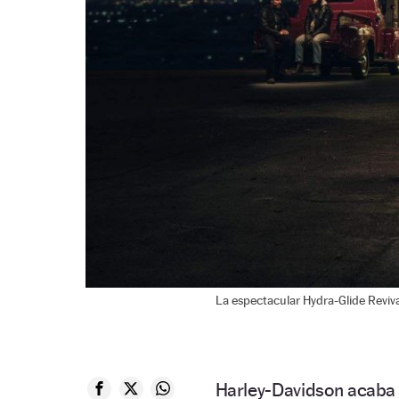
La espectacular Hydra-Glide Reviva
Harley-Davidson acaba