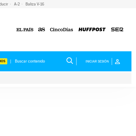
ducir
A-2
Baliza V-16
IOS
INICIAR SESIÓN
ium