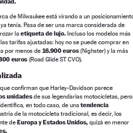
vidad.
rca de Milwaukee está virando a un posicionamient
 ya tenía. Pasa de ser una marca considerada de
 rozar la
etiqueta de lujo.
Incluso los modelos más
 las tarifas ajustadas: hoy no se puede comprar en
va por menos de
16.900 euros
(Nighster) y la más
800 euros
(Road Glide ST CVO).
lizada
s
que confirman que Harley-Davidson parece
s unidades
de sus legendarias motocicletas, pero
identifica, en todo caso, de una
tendencia
ustria de la motocicleta tradicional, es decir, los
ente de
Europa y Estados Unidos,
quizá en menor
es.