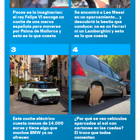
Pocos se lo imaginarían:
Se encontró a Leo Messi
el rey Felipe VI escoge un
en un aparcamiento... y
coche de una marca
descubrió la bestia que
española para moverse
conduce: no es un Ferrari
por Palma de Mallorca y
ni un Lamborghini y esto
esto es lo que cuesta
es lo que cuesta
3
4
Este coche eléctrico
¿Por qué se ven vehículos
cuesta menos de 14.000
aparcados al sol con
euros y tiene algo que
cartones en las ruedas?
muchos BMW ya no
El truco que todos
ofrecen
comentan