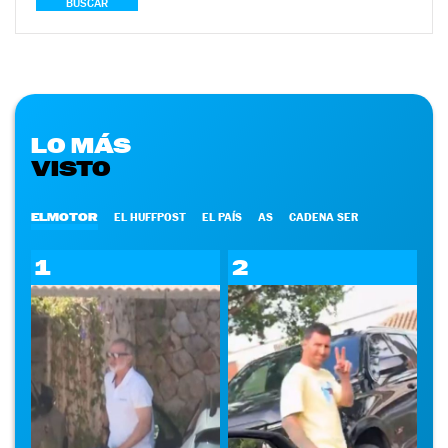
BUSCAR
LO MÁS
VISTO
ELMOTOR
EL HUFFPOST
EL PAÍS
AS
CADENA SER
1
2