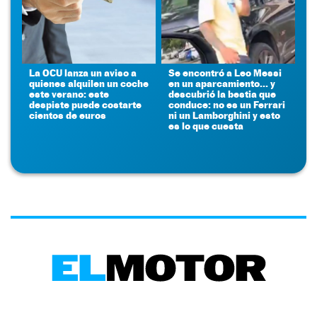
La OCU lanza un aviso a
Se encontró a Leo Messi
quienes alquilen un coche
en un aparcamiento... y
este verano: este
descubrió la bestia que
despiste puede costarte
conduce: no es un Ferrari
cientos de euros
ni un Lamborghini y esto
es lo que cuesta