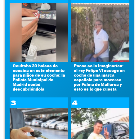
Ocultaba 30 bolsas de
Pocos se lo imaginarían:
cocaína en este elemento
el rey Felipe VI escoge un
para niños de su coche: la
coche de una marca
Policía Municipal de
española para moverse
Madrid acabó
por Palma de Mallorca y
descubriéndola
esto es lo que cuesta
3
4