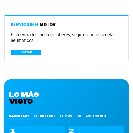
SERVICIOS EL
MOTOR
Encuentra los mejores talleres, seguros, autoescuelas,
neumáticos…
BUSCAR
LO MÁS
VISTO
ELMOTOR
EL HUFFPOST
EL PAÍS
AS
CADENA SER
1
2