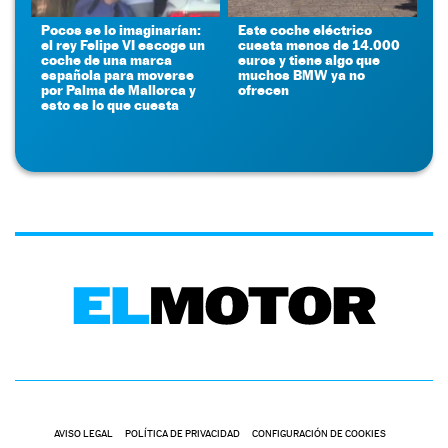
Pocos se lo imaginarían:
Este coche eléctrico
el rey Felipe VI escoge un
cuesta menos de 14.000
coche de una marca
euros y tiene algo que
española para moverse
muchos BMW ya no
por Palma de Mallorca y
ofrecen
esto es lo que cuesta
AVISO LEGAL
POLÍTICA DE PRIVACIDAD
CONFIGURACIÓN DE COOKIES