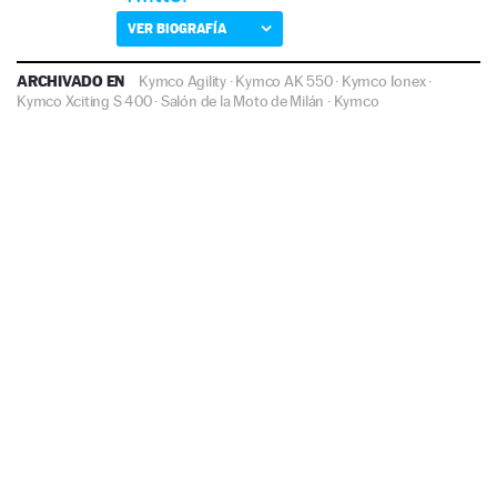
VER BIOGRAFÍA
ARCHIVADO EN
Kymco Agility
·
Kymco AK 550
·
Kymco Ionex
·
Kymco Xciting S 400
·
Salón de la Moto de Milán
·
Kymco