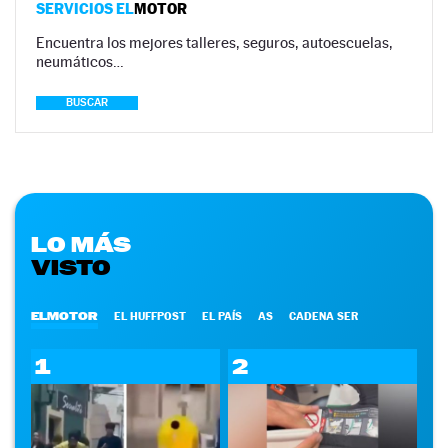
SERVICIOS EL
MOTOR
Encuentra los mejores talleres, seguros, autoescuelas,
neumáticos…
BUSCAR
LO MÁS
VISTO
ELMOTOR
EL HUFFPOST
EL PAÍS
AS
CADENA SER
1
2