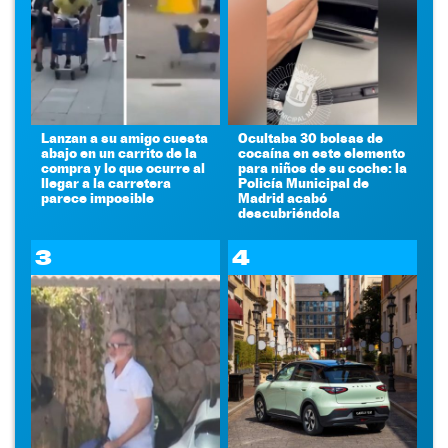
Lanzan a su amigo cuesta
Ocultaba 30 bolsas de
abajo en un carrito de la
cocaína en este elemento
compra y lo que ocurre al
para niños de su coche: la
llegar a la carretera
Policía Municipal de
parece imposible
Madrid acabó
descubriéndola
3
4