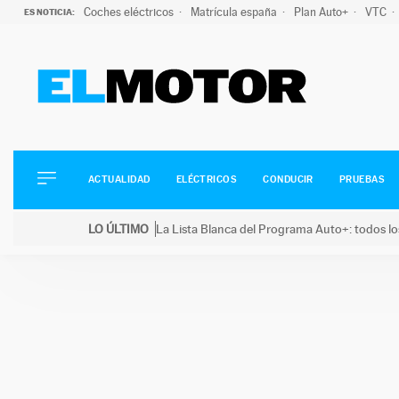
Coches eléctricos
Matrícula españa
Plan Auto+
VTC
ES NOTICIA:
ACTUALIDAD
ELÉCTRICOS
CONDUCIR
ACTUALIDAD
ELÉCTRICOS
CONDUCIR
PRUEBAS
PRUEBAS
Saltar
VIRALES
LO ÚLTIMO
La Lista Blanca del Programa Auto+: todos lo
al
PODCAST
LO ÚLTIMO
La Lista Blanca del Programa Auto+: todos los coc
contenido
MOTOS
TECNOLOGÍA
SUPERCOCHES
MOTORTV
PREMIOS
SERVICIOS