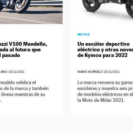
MOTOS
zzi V100 Mandello,
Un escúter deportivo
ada al futuro que
eléctrico y otras nov
l pasado
de Kymco para 2022
JARO
|
25/11/2021
MARIO HERRÁEZ
|
24/11/2021
modelo celebra el
La marca renueva su gama
o de la marca y también
escúteres y muestra seis p
s líneas maestras de su
de modelos eléctricos en e
.
la Moto de Milán 2021.