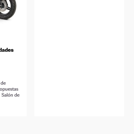
edades
 de
ropuestas
l Salón de