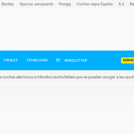
Bentley
Aparcar aeropuerto
Hongqi
Coches viejos España
A-2
Ba
SERVIC
VIRALES
TECNOLOGÍA
NEWSLETTER
s coches eléctricos e híbridos enchufables que se pueden acoger a las ayu
hes eléctricos e híbridos enchufables que se pueden acoger a la