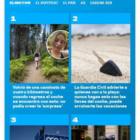
ELMOTOR
EL HUFFPOST
EL PAÍS
AS
CADENA SER
1
2
Volvió de una caminata de
La Guardia Civil advierte a
cuatro kilómetros y
quienes van a la playa:
cuando regresa al coche
nunca hagas esto con las
se encuentra con esto: no
llaves del coche, puede
podía creer la 'sorpresa'
arruinarte las vacaciones
3
4