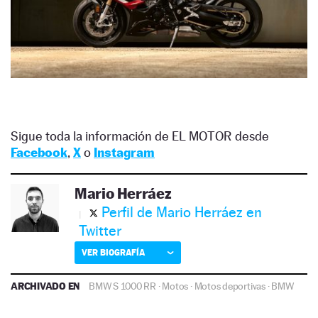
Sigue toda la información de EL MOTOR desde
Facebook
,
X
o
Instagram
Mario Herráez
Perfil de Mario Herráez en
Twitter
VER BIOGRAFÍA
ARCHIVADO EN
BMW S 1000 RR
·
Motos
·
Motos deportivas
·
BMW