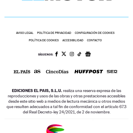
AVISO LEGAL
POLÍTICA DE PRIVACIDAD
CONFIGURACIÓN DE COOKIES
POLÍTICA DE COOKIES
ACCESIBILIDAD
CONTACTO
SÍGUENOS:
EDICIONES EL PAIS, S.L.U.
realiza una reserva expresa de las
reproducciones y usos de las obras y otras prestaciones accesibles
desde este sitio web a medios de lectura mecánica u otros medios
que resulten adecuados a tal fin de conformidad con el artículo 67.3
del Real Decreto-ley 24/2021, de 2 de noviembre.