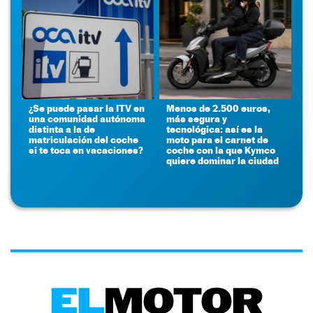
¿Se puede pasar la ITV en
Menos de 2.500 euros,
una comunidad autónoma
más segura y
distinta a la de
tecnológica: así es la
matriculación del coche
moto para el carnet de
si te toca en vacaciones?
coche con la que Kymco
quiere dominar la ciudad