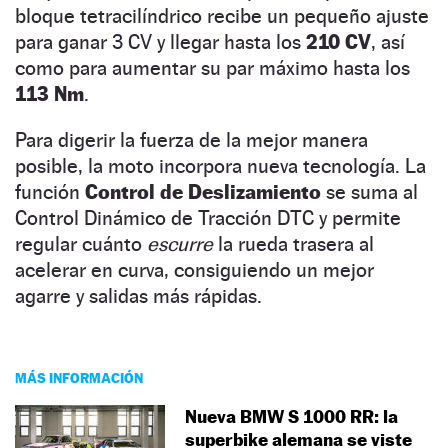
bloque tetracilíndrico recibe un pequeño ajuste
para ganar 3 CV y llegar hasta los
210 CV
, así
como para aumentar su par máximo hasta los
113 Nm
.
Para digerir la fuerza de la mejor manera
posible, la moto incorpora nueva tecnología. La
función
Control de Deslizamiento
se suma al
Control Dinámico de Tracción DTC y permite
regular cuánto
escurre
la rueda trasera al
acelerar en curva, consiguiendo un mejor
agarre y salidas más rápidas.
MÁS INFORMACIÓN
Nueva BMW S 1000 RR: la
superbike alemana se viste