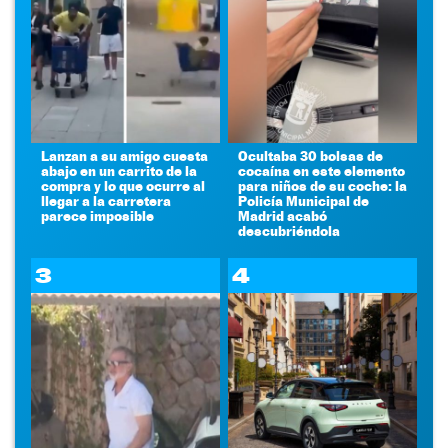
Lanzan a su amigo cuesta
Ocultaba 30 bolsas de
abajo en un carrito de la
cocaína en este elemento
compra y lo que ocurre al
para niños de su coche: la
llegar a la carretera
Policía Municipal de
parece imposible
Madrid acabó
descubriéndola
3
4