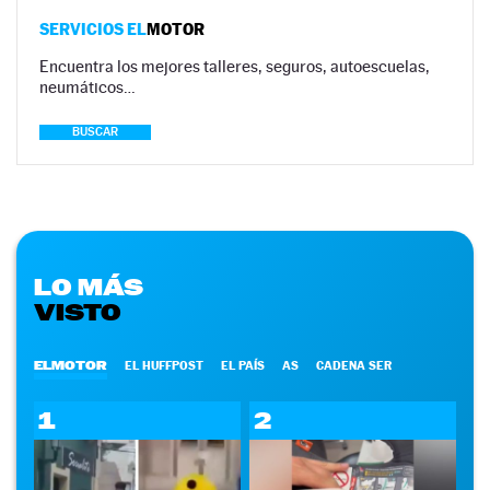
SERVICIOS EL
MOTOR
Encuentra los mejores talleres, seguros, autoescuelas,
neumáticos…
BUSCAR
LO MÁS
VISTO
ELMOTOR
EL HUFFPOST
EL PAÍS
AS
CADENA SER
1
2