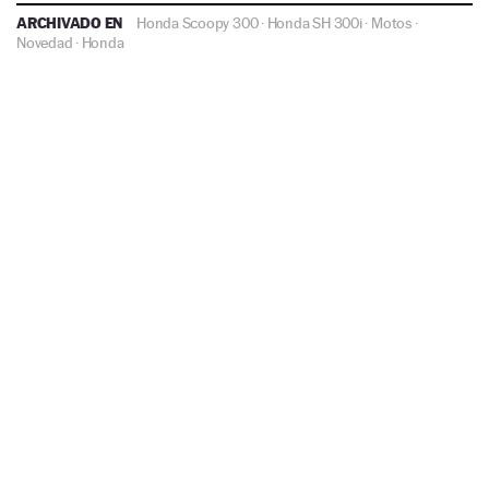
ARCHIVADO EN
Honda Scoopy 300
·
Honda SH 300i
·
Motos
·
Novedad
·
Honda