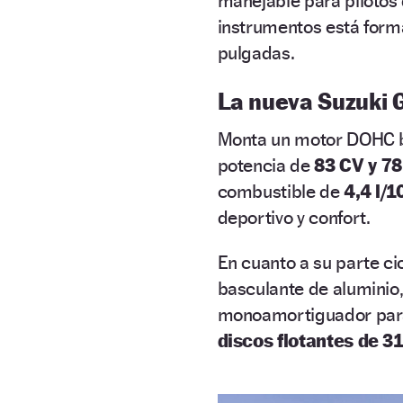
manejable para pilotos 
instrumentos está form
pulgadas.
La nueva Suzuki 
Monta un motor DOHC bi
potencia de
83 CV y 7
combustible de
4,4 l/
deportivo y confort.
En cuanto a su parte c
basculante de aluminio,
monoamortiguador para e
discos flotantes de 3