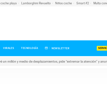
 coche playa
Lamborghini Revuelto
Niños coche
Smart #2
Multa con
SERVIC
VIRALES
TECNOLOGÍA
NEWSLETTER
revé un millón y medio de desplazamientos, pide “extremar la atención” y anu
n millón y medio de desplazamientos, pide “extremar la atención”