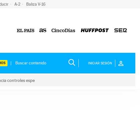
ducir
A-2
Baliza V-16
IOS
INICIAR SESIÓN
ncia controles espe
 y anuncia controles espe