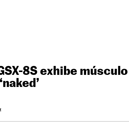
GSX-8S exhibe músculo 
‘naked’
Z