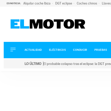
Alquilar coche Ibiza
DGT eclipse
Coches chinos
Llaves
ES NOTICIA:
ACTUALIDAD
ELÉCTRICOS
CONDUCIR
ACTUALIDAD
ELÉCTRICOS
CONDUCIR
PRUEBAS
PRUEBAS
Saltar
VIRALES
LO ÚLTIMO
El probable colapso tras el eclipse: la DGT p
al
PODCAST
LO ÚLTIMO
El probable colapso tras el eclipse: la DGT prevé u
contenido
MOTOS
TECNOLOGÍA
SUPERCOCHES
MOTORTV
PREMIOS
SERVICIOS