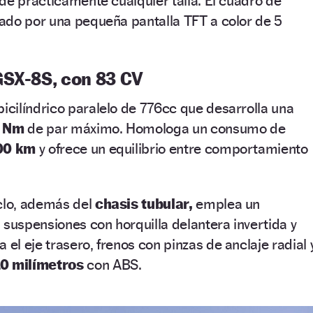
de prácticamente cualquier talla. El cuadro de
ado por una pequeña pantalla TFT a color de 5
GSX-8S, con 83 CV
cilíndrico paralelo de 776cc que desarrolla una
8 Nm
de par máximo. Homologa un consumo de
100 km
y ofrece un equilibrio entre comportamiento
iclo, además del
chasis tubular,
emplea un
 suspensiones con horquilla delantera invertida y
l eje trasero, frenos con pinzas de anclaje radial 
10 milímetros
con ABS.