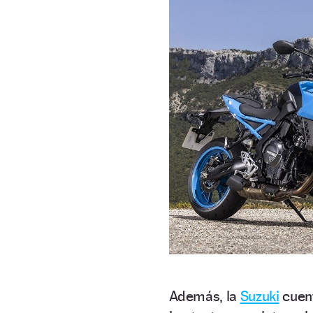
Además, la
Suzuki
cuent