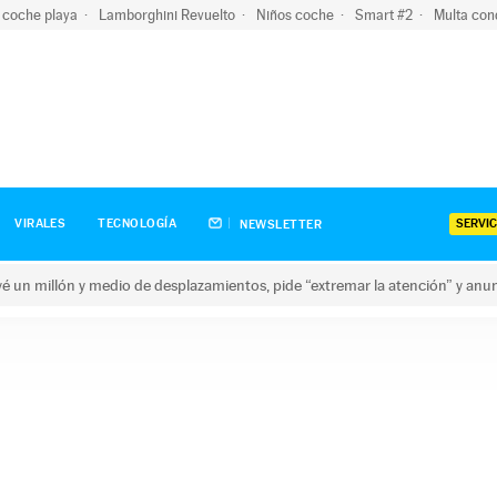
 coche playa
Lamborghini Revuelto
Niños coche
Smart #2
Multa con
SERVIC
VIRALES
TECNOLOGÍA
NEWSLETTER
revé un millón y medio de desplazamientos, pide “extremar la atención” y anu
n millón y medio de desplazamientos, pide “extremar la atención”