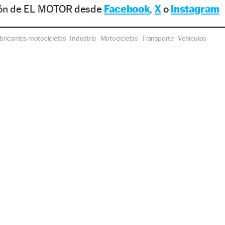
ción de EL MOTOR desde
Facebook
,
X
o
Instagram
bricantes motocicletas
Industria
Motocicletas
Transporte
Vehículos
·
·
·
·