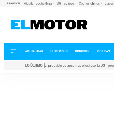
Alquilar coche Ibiza
DGT eclipse
Coches chinos
Llaves
ES NOTICIA:
ACTUALIDAD
ELÉCTRICOS
CONDUCIR
ACTUALIDAD
ELÉCTRICOS
CONDUCIR
PRUEBAS
PRUEBAS
Saltar
VIRALES
LO ÚLTIMO
El probable colapso tras el eclipse: la DGT p
al
PODCAST
LO ÚLTIMO
El probable colapso tras el eclipse: la DGT prevé u
contenido
MOTOS
TECNOLOGÍA
SUPERCOCHES
MOTORTV
PREMIOS
SERVICIOS