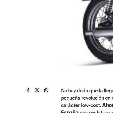
No hay duda que la lle
pequeña revolución en 
carácter low-cost.
Ahor
España
para enfatizar 