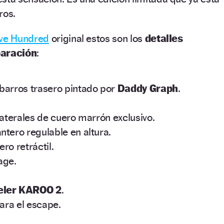
ros.
ve Hundred
original estos son los
detalles
paración
:
barros trasero pintado por
Daddy Graph
.
laterales de cuero marrón exclusivo.
ntero regulable en altura.
ro retráctil.
tage.
eler KAROO 2
.
para el escape.