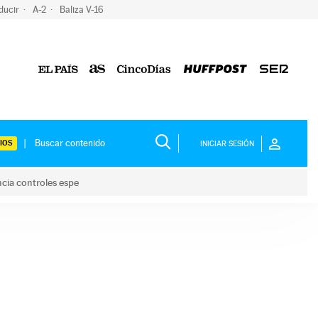
ducir
A-2
Baliza V-16
IOS
INICIAR SESIÓN
ncia controles espe
 y anuncia controles espe