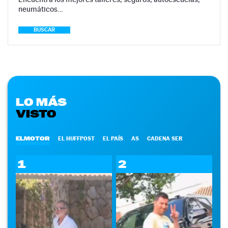
neumáticos…
BUSCAR
LO MÁS
VISTO
ELMOTOR
EL HUFFPOST
EL PAÍS
AS
CADENA SER
1
2