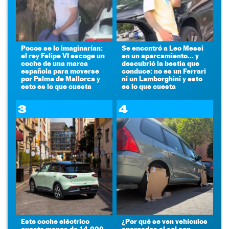
Pocos se lo imaginarían:
Se encontró a Leo Messi
el rey Felipe VI escoge un
en un aparcamiento... y
coche de una marca
descubrió la bestia que
española para moverse
conduce: no es un Ferrari
por Palma de Mallorca y
ni un Lamborghini y esto
esto es lo que cuesta
es lo que cuesta
3
4
Este coche eléctrico
¿Por qué se ven vehículos
cuesta menos de 14.000
aparcados al sol con