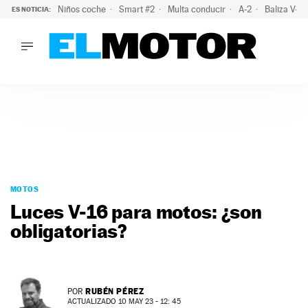
Niños coche
Smart #2
Multa conducir
A-2
Baliza V-1
ES NOTICIA:
LO ÚLTIMO
La OCU lanza un aviso a quienes alquilen un coche este vera
LO ÚLTIMO
La OCU lanza un aviso a quienes alquilen un coche este vera
ACTUALIDAD
ELÉCTRICOS
CONDUCIR
PRUEBAS
Saltar
VIRALES
al
MOTOS
PODCAST
contenido
Luces V-16 para motos: ¿son
MOTOS
obligatorias?
TECNOLOGÍA
SUPERCOCHES
MOTORTV
PREMIOS
RUBÉN PÉREZ
POR
SERVICIOS
ACTUALIZADO 10 MAY 23 - 12: 45