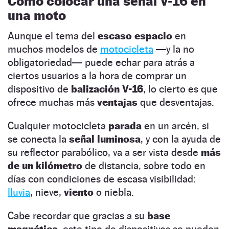
Cómo colocar una señal V-16 en
una moto
Aunque el tema del
escaso espacio
en
muchos modelos de
motocicleta
—y la no
obligatoriedad— puede echar para atrás a
ciertos usuarios a la hora de comprar un
dispositivo de
balización V-16
, lo cierto es que
ofrece muchas más
ventajas
que desventajas.
Cualquier motocicleta
parada
en un arcén, si
se conecta la
señal luminosa
, y con la ayuda de
su reflector parabólico, va a ser vista desde
más
de un kilómetro
de distancia, sobre todo en
días con condiciones de escasa visibilidad:
lluvia
, nieve,
viento
o niebla.
Cabe recordar que gracias a su
base
magnética
, este tipo de dispositivos se pueden