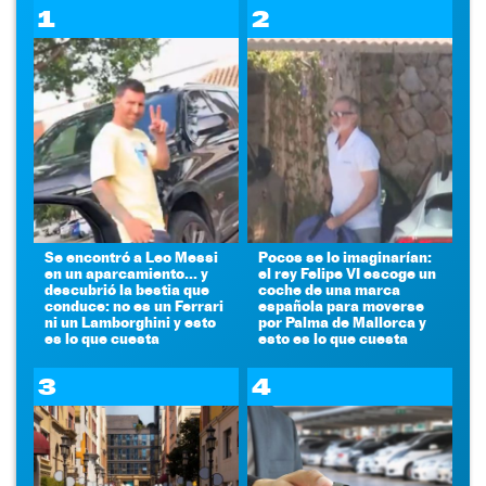
1
2
Se encontró a Leo Messi
Pocos se lo imaginarían:
en un aparcamiento... y
el rey Felipe VI escoge un
descubrió la bestia que
coche de una marca
conduce: no es un Ferrari
española para moverse
ni un Lamborghini y esto
por Palma de Mallorca y
es lo que cuesta
esto es lo que cuesta
3
4