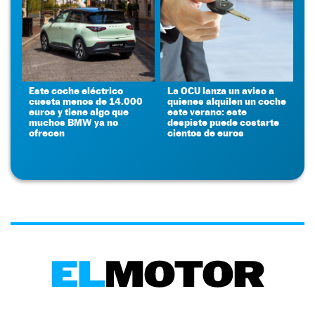
Este coche eléctrico
La OCU lanza un aviso a
cuesta menos de 14.000
quienes alquilen un coche
euros y tiene algo que
este verano: este
muchos BMW ya no
despiste puede costarte
ofrecen
cientos de euros