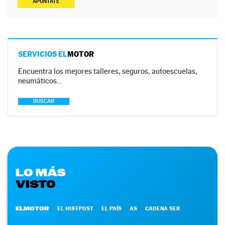
APÚNTATE
SERVICIOS EL
MOTOR
Encuentra los mejores talleres, seguros, autoescuelas,
neumáticos…
BUSCAR
LO MÁS
VISTO
ELMOTOR
EL HUFFPOST
EL PAÍS
AS
CADENA SER