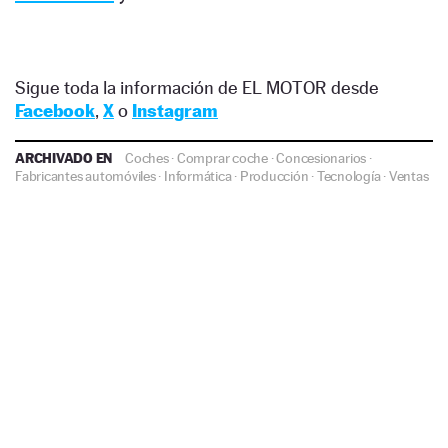
Sigue toda la información de EL MOTOR desde
Facebook
,
X
o
Instagram
ARCHIVADO EN
Coches
·
Comprar coche
·
Concesionarios
·
Fabricantes automóviles
·
Informática
·
Producción
·
Tecnología
·
Ventas