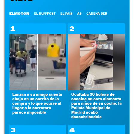
ELMOTOR
EL HUFFPOST
EL PAÍS
AS
CADENA SER
1
2
Lanzan a su amigo cuesta
Ocultaba 30 bolsas de
abajo en un carrito de la
cocaína en este elemento
compra y lo que ocurre al
para niños de su coche: la
llegar a la carretera
Policía Municipal de
parece imposible
Madrid acabó
descubriéndola
3
4