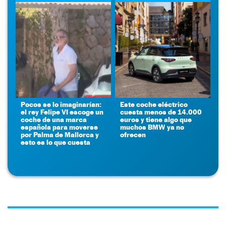
Pocos se lo imaginarían:
Este coche eléctrico
el rey Felipe VI escoge un
cuesta menos de 14.000
coche de una marca
euros y tiene algo que
española para moverse
muchos BMW ya no
por Palma de Mallorca y
ofrecen
esto es lo que cuesta