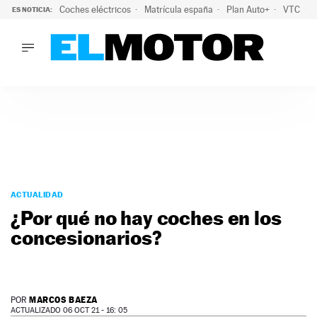
Coches eléctricos
Matrícula españa
Plan Auto+
VTC
ES NOTICIA:
LO ÚLTIMO
La Lista Blanca del Programa Auto+: todos los coches eléct
LO ÚLTIMO
La Lista Blanca del Programa Auto+: todos los coches eléctr
ACTUALIDAD
ELÉCTRICOS
CONDUCIR
PRUEBAS
Saltar
VIRALES
al
ACTUALIDAD
PODCAST
contenido
¿Por qué no hay coches en los
MOTOS
concesionarios?
TECNOLOGÍA
SUPERCOCHES
MOTORTV
PREMIOS
MARCOS BAEZA
POR
SERVICIOS
ACTUALIZADO 06 OCT 21 - 16: 05