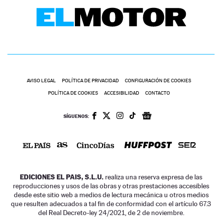
AVISO LEGAL
POLÍTICA DE PRIVACIDAD
CONFIGURACIÓN DE COOKIES
POLÍTICA DE COOKIES
ACCESIBILIDAD
CONTACTO
SÍGUENOS:
EDICIONES EL PAIS, S.L.U.
realiza una reserva expresa de las
reproducciones y usos de las obras y otras prestaciones accesibles
desde este sitio web a medios de lectura mecánica u otros medios
que resulten adecuados a tal fin de conformidad con el artículo 67.3
del Real Decreto-ley 24/2021, de 2 de noviembre.