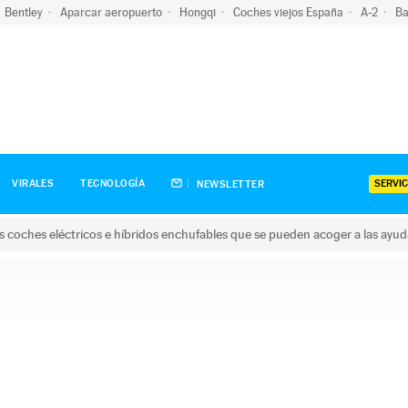
Bentley
Aparcar aeropuerto
Hongqi
Coches viejos España
A-2
Ba
SERVIC
VIRALES
TECNOLOGÍA
NEWSLETTER
s coches eléctricos e híbridos enchufables que se pueden acoger a las ayu
hes eléctricos e híbridos enchufables que se pueden acoger a la