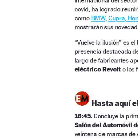
internacional del secto
covid, ha logrado reunir
como
BMW,
Cupra,
Hon
mostrarán sus novedades
“Vuelve la ilusión” es e
presencia destacada de
largo de fabricantes a
eléctrico Revolt
o los 
Hasta aquí e
16:45.
Concluye la prim
Salón del Automóvil 
veintena de marcas de 