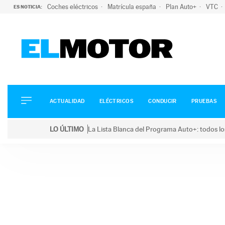
Coches eléctricos
Matrícula españa
Plan Auto+
VTC
ES NOTICIA:
ACTUALIDAD
ELÉCTRICOS
CONDUCIR
ACTUALIDAD
ELÉCTRICOS
CONDUCIR
PRUEBAS
PRUEBAS
Saltar
VIRALES
LO ÚLTIMO
La Lista Blanca del Programa Auto+: todos lo
al
PODCAST
LO ÚLTIMO
La Lista Blanca del Programa Auto+: todos los coc
contenido
MOTOS
TECNOLOGÍA
SUPERCOCHES
MOTORTV
PREMIOS
SERVICIOS