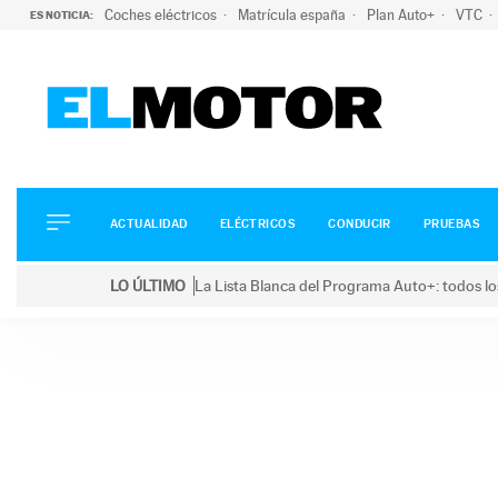
Coches eléctricos
Matrícula españa
Plan Auto+
VTC
ES NOTICIA:
ACTUALIDAD
ELÉCTRICOS
CONDUCIR
ACTUALIDAD
ELÉCTRICOS
CONDUCIR
PRUEBAS
PRUEBAS
Saltar
VIRALES
LO ÚLTIMO
La Lista Blanca del Programa Auto+: todos lo
al
PODCAST
LO ÚLTIMO
La Lista Blanca del Programa Auto+: todos los coc
contenido
MOTOS
TECNOLOGÍA
SUPERCOCHES
MOTORTV
PREMIOS
SERVICIOS