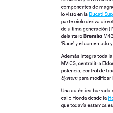
componentes de magnesi
lo visto en la
Ducati Sup
parte ciclo deriva dir
de última generación ( N
delantero
Brembo
M430
‘Race’ y el comentado 
Además integra toda la
MVICS, centralitra Eld
potencia, control de tr
System
para modificar l
Una auténtica burrada d
calle Honda desde la
H
que todavía estamos e