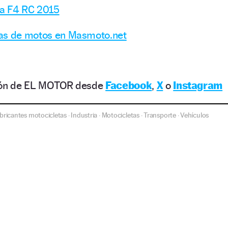
ta F4 RC 2015
ias de motos en Masmoto.net
ción de EL MOTOR desde
Facebook
,
X
o
Instagram
bricantes motocicletas
Industria
Motocicletas
Transporte
Vehículos
·
·
·
·