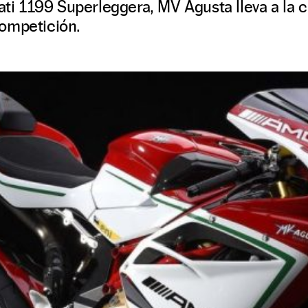
cati 1199 Superleggera, MV Agusta lleva a la 
ompetición.