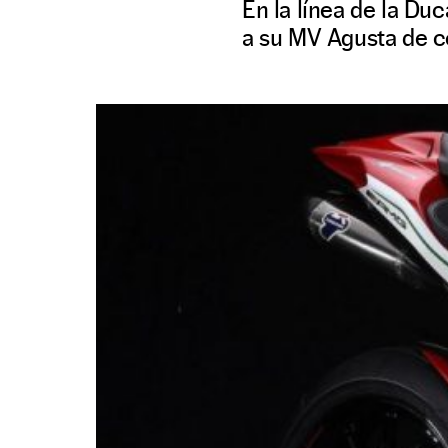
En la línea de la Du
a su MV Agusta de c