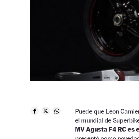
Puede que Leon Camier
el mundial de Superbike
MV Agusta F4 RC es el
presentó como novedad