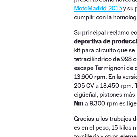
MotoMadrid 2015
y su 
cumplir con la homologa
Su principal reclamo co
deportiva de producci
kit para circuito que s
tetracilíndrico de 998 c
escape Termignoni de c
13.600 rpm. En la versi
205 CV a 13.450 rpm. To
cigüeñal, pistones más l
Nm
a 9.300 rpm es lige
Gracias a los trabajos 
es en el peso, 15 kilos 
tornillería y otros ele