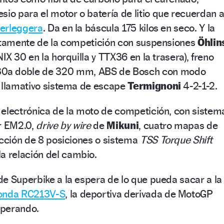
o para el motor o batería de litio que recuerdan 
erleggera
. Da en la báscula 175 kilos en seco. Y la
ectamente de la competición con suspensiones
Öhlin
IX 30 en la horquilla y TTX36 en la trasera), freno
a doble de 320 mm, ABS de Bosch con modo
y llamativo sistema de escape
Termignoni
4-2-1-2.
 electrónica de la moto de competición, con sistem
or EM2.0,
drive by wire
de
Mikuni
, cuatro mapas de
acción de 8 posiciones o sistema
TSS Torque Shift
a relación del cambio.
e Superbike a la espera de lo que pueda sacar a la
onda RC213V-S
, la deportiva derivada de MotoGP
sperando.