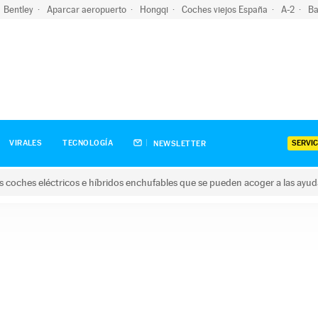
Bentley
Aparcar aeropuerto
Hongqi
Coches viejos España
A-2
Ba
SERVIC
VIRALES
TECNOLOGÍA
NEWSLETTER
s coches eléctricos e híbridos enchufables que se pueden acoger a las ayu
hes eléctricos e híbridos enchufables que se pueden acoger a la