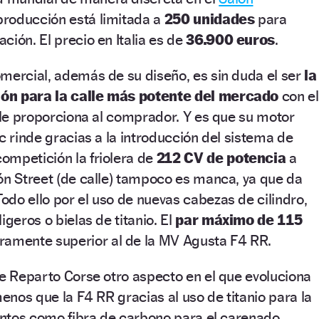
producción está limitada a
250 unidades
para
ción. El precio en Italia es de
36.900 euros
.
mercial, además de su diseño, es sin duda el ser
la
ón para la calle más potente del mercado
con el
e le proporciona al comprador. Y es que su motor
c rinde gracias a la introducción del sistema de
ompetición la friolera de
212 CV de potencia
a
ón Street (de calle) tampoco es manca, ya que da
do ello por el uso de nuevas cabezas de cilindro,
igeros o bielas de titanio. El
par máximo de 115
ramente superior al de la MV Agusta F4 RR.
de Reparto Corse otro aspecto en el que evoluciona
menos que la F4 RR gracias al uso de titanio para la
mentos como fibra de carbono para el carenado,