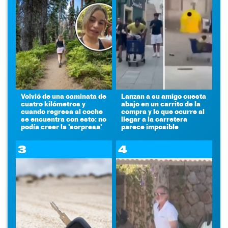
Volvió de una caminata de
Lanzan a su amigo cuesta
cuatro kilómetros y
abajo en un carrito de la
cuando regresa al coche
compra y lo que ocurre al
se encuentra con esto: no
llegar a la carretera
podía creer la 'sorpresa'
parece imposible
3
4