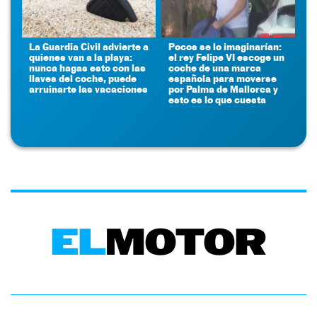
La Guardia Civil advierte a
Pocos se lo imaginarían:
quienes van a la playa:
el rey Felipe VI escoge un
nunca hagas esto con las
coche de una marca
llaves del coche, puede
española para moverse
arruinarte las vacaciones
por Palma de Mallorca y
esto es lo que cuesta