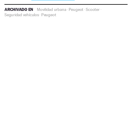
ARCHIVADO EN
Movilidad urbana
·
Peugeot
·
Scooter
·
Seguridad vehículos
·
Peugeot