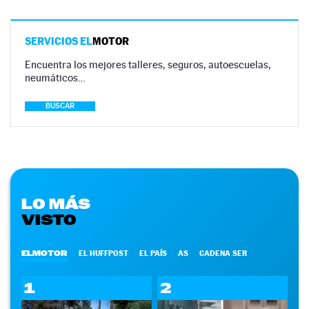
SERVICIOS EL
MOTOR
Encuentra los mejores talleres, seguros, autoescuelas,
neumáticos…
BUSCAR
LO MÁS
VISTO
ELMOTOR
EL HUFFPOST
EL PAÍS
AS
CADENA SER
1
2