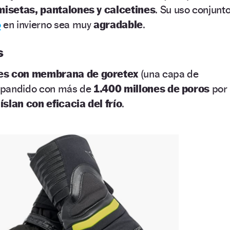
isetas, pantalones y calcetines
. Su uso conjunt
o
en invierno sea muy
agradable
.
s
es con membrana de goretex
(una capa de
 expandido con más de
1.400 millones de poros
por
íslan con eficacia del frío
.