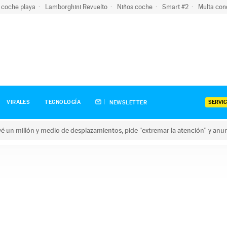
 coche playa
Lamborghini Revuelto
Niños coche
Smart #2
Multa con
SERVIC
VIRALES
TECNOLOGÍA
NEWSLETTER
revé un millón y medio de desplazamientos, pide “extremar la atención” y anu
n millón y medio de desplazamientos, pide “extremar la atención”