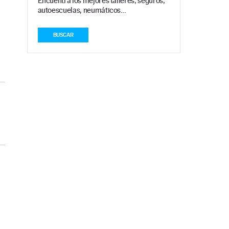
Encuentra los mejores talleres, seguros,
autoescuelas, neumáticos…
BUSCAR