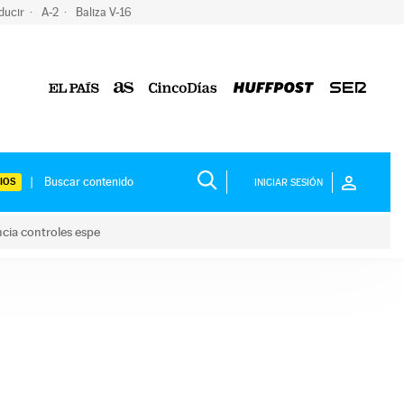
ducir
A-2
Baliza V-16
IOS
INICIAR SESIÓN
ncia controles espe
 y anuncia controles espe