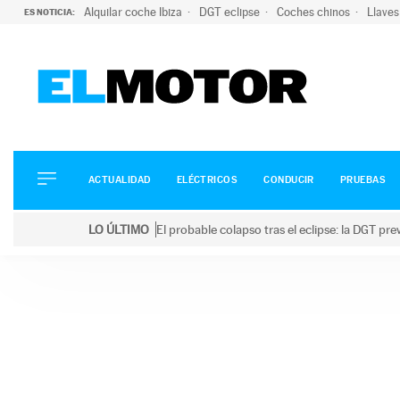
Alquilar coche Ibiza
DGT eclipse
Coches chinos
Llaves
ES NOTICIA:
ACTUALIDAD
ELÉCTRICOS
CONDUCIR
ACTUALIDAD
ELÉCTRICOS
CONDUCIR
PRUEBAS
PRUEBAS
Saltar
VIRALES
LO ÚLTIMO
El probable colapso tras el eclipse: la DGT p
al
PODCAST
LO ÚLTIMO
El probable colapso tras el eclipse: la DGT prevé u
contenido
MOTOS
TECNOLOGÍA
SUPERCOCHES
MOTORTV
PREMIOS
SERVICIOS