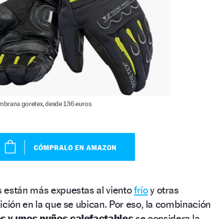
brana goretex, desde 136 euros.
 están más expuestas al viento
frío
y otras
ición en la que se ubican. Por eso, la combinación
s y unos puños calefactables
se considera la