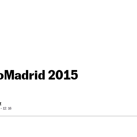
oMadrid 2015
Z
 12: 16