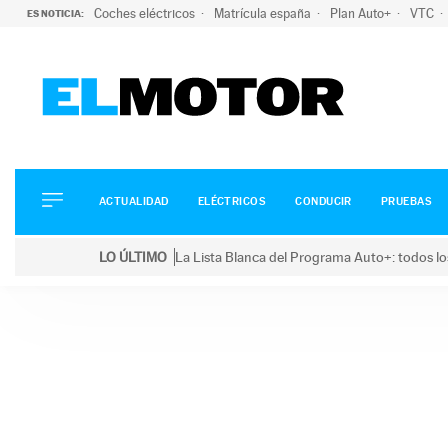
Coches eléctricos
Matrícula españa
Plan Auto+
VTC
ES NOTICIA:
ACTUALIDAD
ELÉCTRICOS
CONDUCIR
ACTUALIDAD
ELÉCTRICOS
CONDUCIR
PRUEBAS
PRUEBAS
Saltar
VIRALES
LO ÚLTIMO
La Lista Blanca del Programa Auto+: todos lo
al
PODCAST
LO ÚLTIMO
La Lista Blanca del Programa Auto+: todos los coc
contenido
MOTOS
TECNOLOGÍA
SUPERCOCHES
MOTORTV
PREMIOS
SERVICIOS