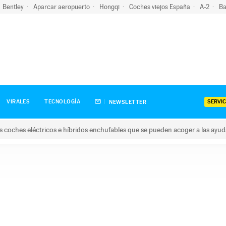
Bentley
Aparcar aeropuerto
Hongqi
Coches viejos España
A-2
Ba
SERVIC
VIRALES
TECNOLOGÍA
NEWSLETTER
s coches eléctricos e híbridos enchufables que se pueden acoger a las ayu
hes eléctricos e híbridos enchufables que se pueden acoger a la