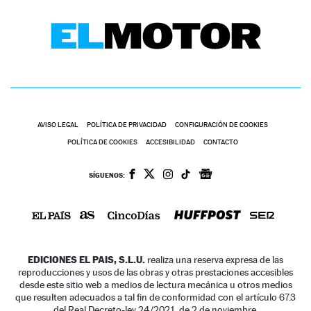
AVISO LEGAL
POLÍTICA DE PRIVACIDAD
CONFIGURACIÓN DE COOKIES
POLÍTICA DE COOKIES
ACCESIBILIDAD
CONTACTO
SÍGUENOS:
EDICIONES EL PAIS, S.L.U.
realiza una reserva expresa de las
reproducciones y usos de las obras y otras prestaciones accesibles
desde este sitio web a medios de lectura mecánica u otros medios
que resulten adecuados a tal fin de conformidad con el artículo 67.3
del Real Decreto-ley 24/2021, de 2 de noviembre.