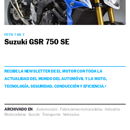
FOTO 7 DE 7
Suzuki GSR 750 SE
RECIBE LA NEWSLETTER DE EL MOTOR CON TODA LA
ACTUALIDAD DEL MUNDO DEL AUTOMÓVIL Y LA MOTO,
TECNOLOGÍA, SEGURIDAD, CONDUCCIÓN Y EFICIENCIA.
ARCHIVADO EN
Automoción
·
Fabricantes motocicletas
·
Industria
·
Motocicletas
·
Suzuki
·
Transporte
·
Vehículos