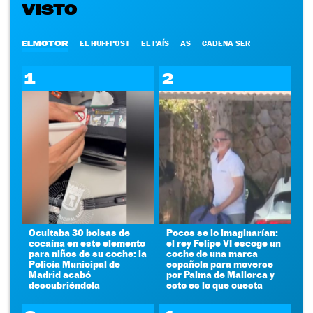
VISTO
ELMOTOR
EL HUFFPOST
EL PAÍS
AS
CADENA SER
1
2
Ocultaba 30 bolsas de
Pocos se lo imaginarían:
cocaína en este elemento
el rey Felipe VI escoge un
para niños de su coche: la
coche de una marca
Policía Municipal de
española para moverse
Madrid acabó
por Palma de Mallorca y
descubriéndola
esto es lo que cuesta