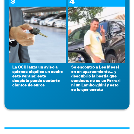
3
4
La OCU lanza un aviso a
Se encontró a Leo Messi
quienes alquilen un coche
en un aparcamiento... y
este verano: este
descubrió la bestia que
despiste puede costarte
conduce: no es un Ferrari
cientos de euros
ni un Lamborghini y esto
es lo que cuesta