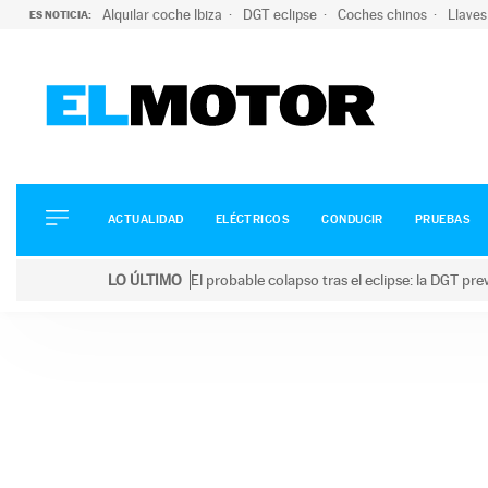
Alquilar coche Ibiza
DGT eclipse
Coches chinos
Llaves
ES NOTICIA:
ACTUALIDAD
ELÉCTRICOS
CONDUCIR
ACTUALIDAD
ELÉCTRICOS
CONDUCIR
PRUEBAS
PRUEBAS
Saltar
VIRALES
LO ÚLTIMO
El probable colapso tras el eclipse: la DGT p
al
PODCAST
LO ÚLTIMO
El probable colapso tras el eclipse: la DGT prevé u
contenido
MOTOS
TECNOLOGÍA
SUPERCOCHES
MOTORTV
PREMIOS
SERVICIOS