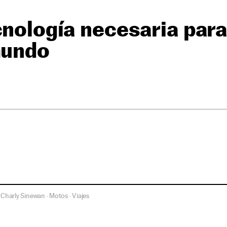
cnología necesaria par
mundo
Charly Sinewan
Motos
Viajes
·
·
·