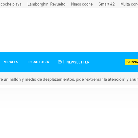
 coche playa
Lamborghini Revuelto
Niños coche
Smart #2
Multa con
SERVIC
VIRALES
TECNOLOGÍA
NEWSLETTER
revé un millón y medio de desplazamientos, pide “extremar la atención” y anu
n millón y medio de desplazamientos, pide “extremar la atención”