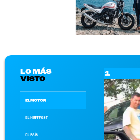
LO MÁS
1
VISTO
ELMOTOR
EL HUFFPOST
EL PAÍS