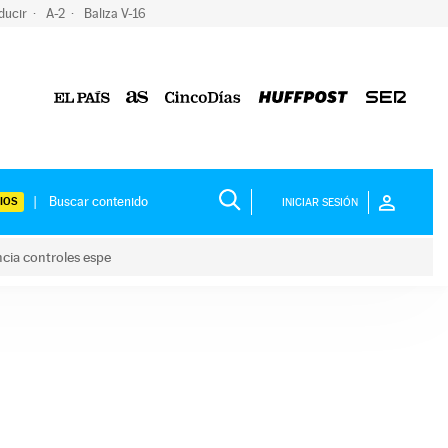
ducir
A-2
Baliza V-16
IOS
INICIAR SESIÓN
ncia controles espe
 y anuncia controles espe