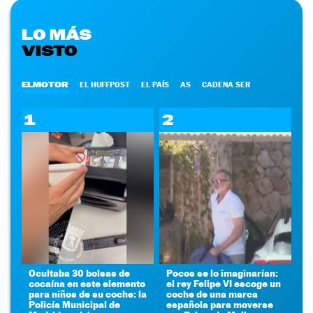
LO MÁS
VISTO
ELMOTOR
EL HUFFPOST
EL PAÍS
AS
CADENA SER
1
2
Ocultaba 30 bolsas de
Pocos se lo imaginarían:
cocaína en este elemento
el rey Felipe VI escoge un
para niños de su coche: la
coche de una marca
Policía Municipal de
española para moverse