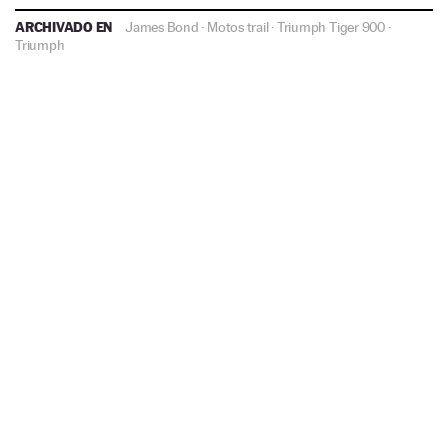
ARCHIVADO EN
James Bond
·
Motos trail
·
Triumph Tiger 900
·
Triumph