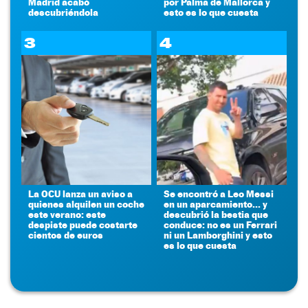
Madrid acabó
por Palma de Mallorca y
descubriéndola
esto es lo que cuesta
3
4
La OCU lanza un aviso a
Se encontró a Leo Messi
quienes alquilen un coche
en un aparcamiento... y
este verano: este
descubrió la bestia que
despiste puede costarte
conduce: no es un Ferrari
cientos de euros
ni un Lamborghini y esto
es lo que cuesta