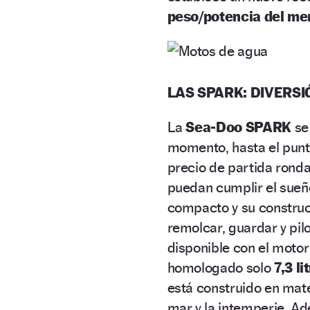
peso/potencia del m
LAS SPARK: DIVERSI
La
Sea-Doo SPARK
se
momento, hasta el punt
precio de partida ronda
puedan cumplir el sueño
compacto y su construcc
remolcar, guardar y pi
disponible con el moto
homologado solo
7,3 l
está construido en mater
mar y la intemperie. Ad