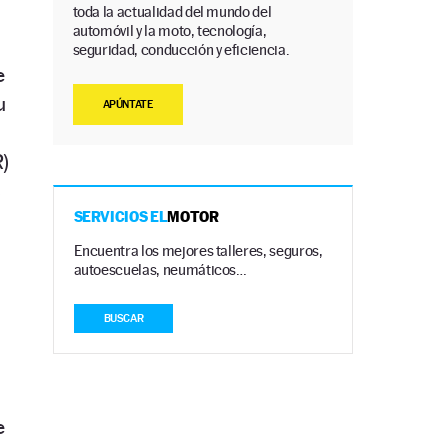
toda la actualidad del mundo del
automóvil y la moto, tecnología,
seguridad, conducción y eficiencia.
e
u
APÚNTATE
)
s
SERVICIOS EL
MOTOR
Encuentra los mejores talleres, seguros,
autoescuelas, neumáticos…
BUSCAR
e