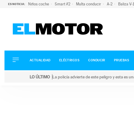
Niños coche
Smart #2
Multa conducir
A-2
Baliza V
ES NOTICIA:
ACTUALIDAD
ELÉCTRICOS
CONDUCIR
ACTUALIDAD
ELÉCTRICOS
CONDUCIR
PRUEBAS
PRUEBAS
Saltar
VIRALES
LO ÚLTIMO
La policía advierte de este peligro y esta es 
al
PODCAST
LO ÚLTIMO
La policía advierte de este peligro y esta es una bu
contenido
MOTOS
TECNOLOGÍA
SUPERCOCHES
MOTORTV
PREMIOS
SERVICIOS