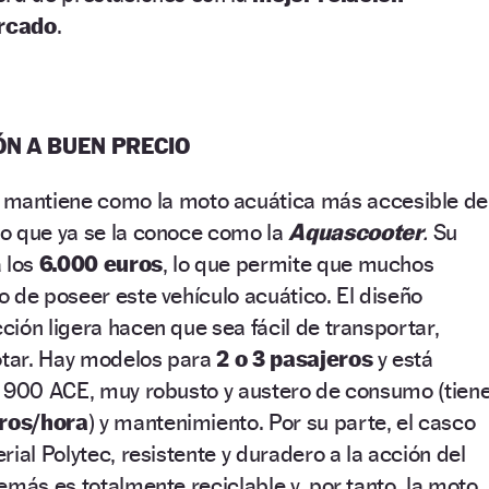
ercado
.
ÓN A BUEN PRECIO
 mantiene como la moto acuática más accesible de
o que ya se la conoce como la
Aquascooter
.
Su
 los
6.000 euros
, lo que permite que muchos
 de poseer este vehículo acuático. El diseño
ión ligera hacen que sea fácil de transportar,
lotar. Hay modelos para
2 o 3 pasajeros
y está
r 900 ACE, muy robusto y austero de consumo (tien
itros/hora
) y mantenimiento. Por su parte, el casco
ial Polytec, resistente y duradero a la acción del
emás es totalmente reciclable y, por tanto, la moto