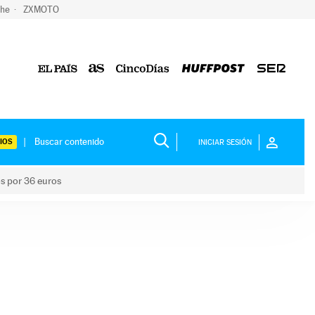
che
ZXMOTO
IOS
INICIAR SESIÓN
os por 36 euros
los niños por 36 euros