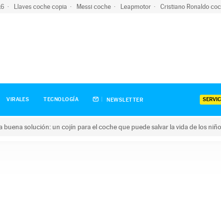
-16
Llaves coche copia
Messi coche
Leapmotor
Cristiano Ronaldo co
SERVIC
VIRALES
TECNOLOGÍA
NEWSLETTER
una buena solución: un cojín para el coche que puede salvar la vida de los niñ
ena solución: un cojín para el coche que puede salvar la vida de 