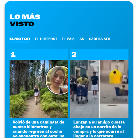
LO MÁS
VISTO
ELMOTOR
EL HUFFPOST
EL PAÍS
AS
CADENA SER
1
2
Volvió de una caminata de
Lanzan a su amigo cuesta
cuatro kilómetros y
abajo en un carrito de la
cuando regresa al coche
compra y lo que ocurre al
se encuentra con esto: no
llegar a la carretera