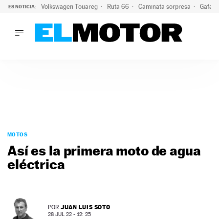
Volkswagen Touareg
Ruta 66
Caminata sorpresa
Gafas 
ES NOTICIA:
LO ÚLTIMO
Ni se te ocurra usar las gafas del eclipse al volante: el moti
LO ÚLTIMO
Ni se te ocurra usar las gafas del eclipse al volante: el motiv
ACTUALIDAD
ELÉCTRICOS
CONDUCIR
PRUEBAS
Saltar
VIRALES
al
MOTOS
PODCAST
contenido
Así es la primera moto de agua
MOTOS
eléctrica
TECNOLOGÍA
SUPERCOCHES
MOTORTV
PREMIOS
JUAN LUIS SOTO
POR
SERVICIOS
28 JUL 22 - 12: 25