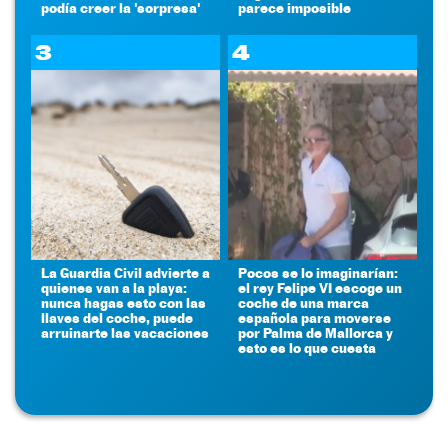
podía creer la 'sorpresa'
parece imposible
3
4
La Guardia Civil advierte a
Pocos se lo imaginarían:
quienes van a la playa:
el rey Felipe VI escoge un
nunca hagas esto con las
coche de una marca
llaves del coche, puede
española para moverse
arruinarte las vacaciones
por Palma de Mallorca y
esto es lo que cuesta