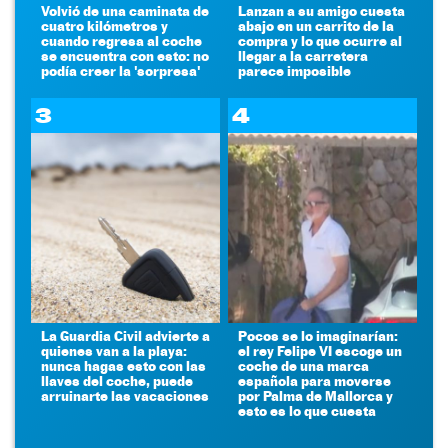
Volvió de una caminata de
Lanzan a su amigo cuesta
cuatro kilómetros y
abajo en un carrito de la
cuando regresa al coche
compra y lo que ocurre al
se encuentra con esto: no
llegar a la carretera
podía creer la 'sorpresa'
parece imposible
3
4
La Guardia Civil advierte a
Pocos se lo imaginarían:
quienes van a la playa:
el rey Felipe VI escoge un
nunca hagas esto con las
coche de una marca
llaves del coche, puede
española para moverse
arruinarte las vacaciones
por Palma de Mallorca y
esto es lo que cuesta