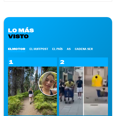
LO MÁS
VISTO
ELMOTOR
EL HUFFPOST
EL PAÍS
AS
CADENA SER
1
2